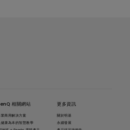
BenQ 相關網站
更多資訊
專業商用解決方案
關於明基
以健康為本的智慧教學
永續發展
OWIE e-Sports 電競產品
產品碳足跡報告