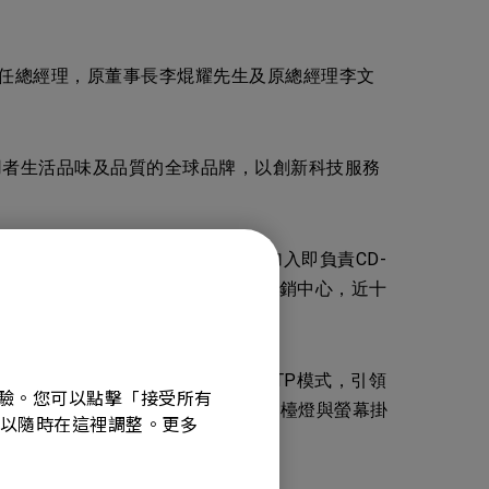
任新任總經理，原董事長李焜耀先生及原總經理李文
使用者生活品味及品質的全球品牌，以創新科技服務
強做久的經營目標。自1994年加入即負責CD-
初的三名員工發展成數百人的中國行銷中心，近十
等均成為使用者的首選品牌。
向。2008年金融風暴之際，導入STP模式，引領
覽體驗。您可以點擊「接受所有
計思維，打造專為螢幕閱讀設計的護眼檯燈與螢幕掛
選項可以隨時在這裡調整。更多
式，促使明基成為學習型組織。