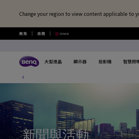
Change your region to view content applicable to y
教育
商務
大型液晶
顯示器
投影機
智慧照
所有大型液晶
所有顯示器
所有投影機
所有智慧照明
所有大型商用顯示器
BenQ 商店
擴充底座/線材
視訊鏡頭/軟體
藍牙喇叭/
USB-C 擴充底座
專業拍物視訊鏡頭
語言學習藍牙
探索不同系列
探索不同系列
探索不同系列
探索不同系列
數位電子顯示看板
選購最新產品與活動
快速連結
大型互動觸控顯示器
了解特色機種
搜尋重點規格
其他活動
了解特色機種
解決
讀光計畫
USB-C 7合1 集線器
視覺展示工具 EnSpire
GameZone 2.0 遊戲 Google TV
適合Mac風格愛好者的外接螢幕
行動微型投影機
螢幕閱讀檯燈
商用數位電子看板系列
大型液晶
最新優惠活動與新聞
教育互動觸控顯示器
玩家級遊戲投影機
GAME ZONE遊戲快捷功能
福利品專區
專業攝影螢幕
教育
光影實驗室
HDMI 2.1 傳輸線
專業拍物視訊鏡頭好評實測推薦
GameZone 遊戲 Google TV
專業色準螢幕 Creative Pro
家庭娛樂投影機
親子共讀檯燈
Pantone® 雙認證數位電子看板
顯示器
尋找展示地點
商用互動觸控顯示器系列
遊戲投影機
BenQ 獨家遊戲特調APP
教育解決方案
5K Mac 外接螢幕​
全方
螢幕掛燈怎麼選
新聞與活動
4K 量子點追劇護眼 Google TV
遊戲護眼螢幕
家庭劇院投影機
筆電燈
投影機
購物常見問題
InstaShow 無線投影設備
MiniLED
商務解決方案
BenQ 到府校色服
視訊
企業照明解決方案