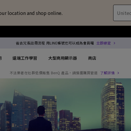
our location and shop online.
United
省去冗長註冊流程 用LINE帳號也可以成為會員囉
立即綁定
明
遠端工作學習
大型商用顯示器
商店
不法業者在社群低價販售 BenQ 產品，請慎選購買管道
了解詳情
配件
喇叭treVolo U
方案
搜尋重點規格
搜尋重點規格
專用領域顯示器
商用投影機
解決方案
144Hz
4K UHD (3840×2160)
企業 / 工作室專業
專業型雷射投影
位智慧零售解決方案
USB-C
短焦
商用顯示器
沉浸式雷射投影
務
協作會議室解決方案
Thunderbolt
水平梯形修正(側投影)
ZOWIE 電競顯示器
會議室投影機