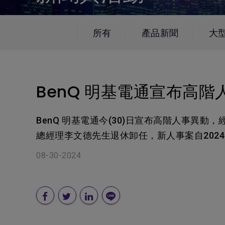
黑湛屏護眼 Google TV
影音文書護眼螢幕
投影電視
螢幕掛燈
智慧照明
第一次購物就上手
高爾夫投影機，一站式顧問服
量子點
ZOWIE 專業電競設備
專業螢幕軟體
程式設計專用螢幕
鋼琴燈系列
遠端工作學習
信用卡分期付款
高亮智慧商務投影機系列
HDMI 2.1 (4K 144Hz)
產品註冊享好康
所有
產品新聞
大
智能吸頂燈
尺寸
BenQ 明基電通宣布高階
BenQ 明基電通今(30)日宣布高階人事
總經理李文德先生退休卸任，新人事案自2024
08-30-2024