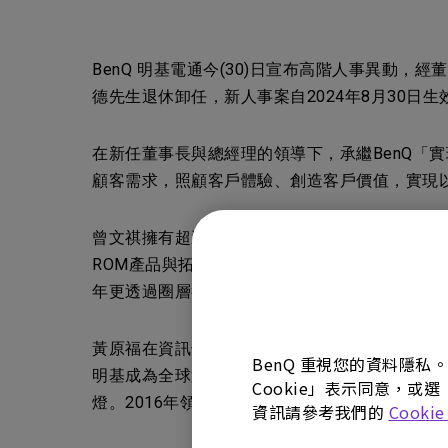
BenQ 明基電通今(30)日宣布高階人事異
德先生退休卸任，新人事案自2024年8月30日生
在新任董事長與總經理的領導下，承繼BenQ「
顧客需求，照顧客戶體驗、創造客戶價值，實現
曾文祺擁有超過30年業務開發、產品規劃管理、
ROM產品與拓銷，使明基成為全球前五大光碟
年更透過圈層行銷與顧客建立深度鏈結，洞察消
黃原福在資訊領域擁有逾30年豐富經驗，透過策略
BenQ 重視您的資料隱私
明基成為全球第一的DLP投影機品牌，並開創電
Cookie」表示同意，或選
燈。2016年領導數位轉型，導入DTC模式，
資訊請參考我們的
Cooki