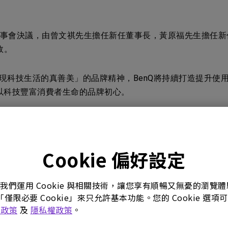
動，經董事會決議，由曾文祺先生擔任新任董事長，黃原福先生擔
效。
實現科技生活的真善美」的品牌精神，BenQ將持續打造提升
以科技豐富消費者生命的品牌初心。
全球營銷、通路管理的豐富經歷並屢創卓越績效，帶領團隊實現做
機品牌。他領導創立明基中國分公司，率先建立行銷團隊，從最
費者需求與創造獨特體驗，帶領專業電競產品、智慧照明產品
Cookie 偏好設定
性產品開發與STP、DTC行銷模式，為明基帶來全新視角與方
。我們運用 Cookie 與相關技術，讓您享有順暢又無憂的瀏
競顯示器品類及可連結雲端的智慧電子白板。2014年引入設
「僅限必要 Cookie」來只允許基本功能。您的 Cookie 
助公司安渡疫情挑戰。面對科技產業變動，他持續引進新商業模
e 政策
及
隱私權政策
。