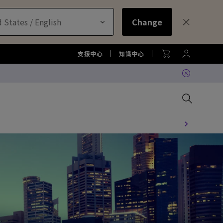
 States / English
Change
支援中心
知識中心
比較所有大型液晶
比較所有顯示器
比較所有投影機
比較所有智慧照明系列
配件
色準服務
機
大型液晶服務與周邊配件
螢幕周邊配件
尋找最適投影機
護眼檯燈周邊配件
TZY31 InstaShare 無線螢幕分
享器解決方案
機
大型液晶鑑賞據點
螢幕鑑賞據點
投影機鑑賞據點
智慧照明鑑賞據點
DVY32 4K 智慧視訊會議攝影機
如何挑選適合的壁掛架
2026 MA 忠於原色風格大賞
投影機周邊配件
延長保固購買