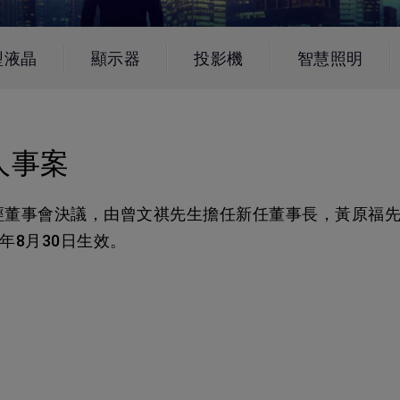
務
色域
LED
教育投影機
硬體校色
雷射
高爾夫投影機
型液晶
顯示器
投影機
智慧照明
支援腳架高低升降
內建AndroidTV
Nano Gloss 鏡面面板
有低延遲輸入
人事案
Nano Matte 霧面無反光面板
異動，經董事會決議，由曾文祺先生擔任新任董事長，黃原
年8月30日生效。