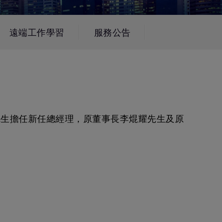
MT01 VESA 壁掛規格移動腳架
BenQ 獨家遊戲特調 APP
立即測驗：找出為你量身打造的
投影機距離試算
Mac外接螢幕
EZWrite 6 電子白板軟體
【選購入門教學】輕鬆避開廣告
遠端工作學習
服務公告
延長保固購買
陷阱
InstaShare 2 無線投影軟體
福先生擔任新任總經理，原董事長李焜耀先生及原