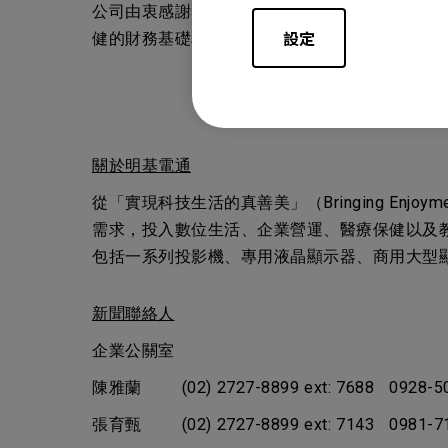
公司由衷感謝李焜耀先生及李文德先生的領導與貢獻
設定
健的財務基礎和經營績效，他們建立完善的品牌文
關於明基電通
從「實現科技生活的真善美」（Bringing Enjoy
需求，投入數位生活、企業營運、醫療保健以及
包括一系列投影機、專用液晶顯示器、商用大型顯示器（
新聞聯絡人
企業公關室
陳雅蘭 (02) 2727-8899 ext: 7688 0928-5
張育甄 (02) 2727-8899 ext: 7143 0981-7