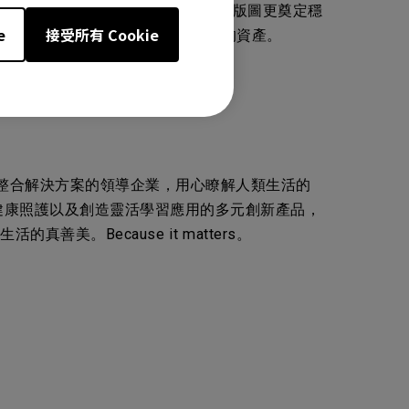
品牌，李文德先生為BenQ開拓歐洲版圖更奠定穩
e
接受所有 Cookie
以及教育學習領域，成為公司最重要的資產。
成為科技產品和整合解決方案的領導企業，用心瞭解人類生活的
健康照護以及創造靈活學習應用的多元創新產品，
。Because it matters。