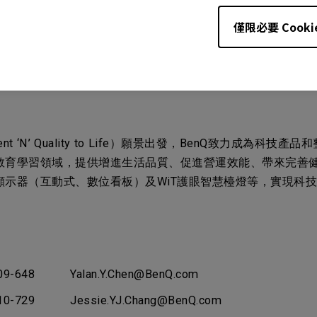
。李焜耀先生在2001年開創BenQ並迅速崛起為知名的國際
僅限必要 Cooki
化及制度，引領BenQ投入數位生活、企業營運、醫療保健
ment ‘N’ Quality to Life）願景出發，BenQ致力
教育學習領域，提供增進生活品質、促進營運效能、帶來完善
互動式、數位看板）及WiT護眼智慧檯燈等，實現科技生活的真善美
09-648 Yalan.Y.Chen@BenQ.com
10-729 Jessie.YJ.Chang@BenQ.com