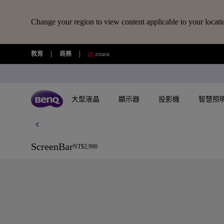
Change your region to view content applicable to your locati
教育
商務
ScreenBar
大型液晶
顯示器
投影機
智慧照
所有大型液晶
所有顯示器
所有投影機
所有智慧照明
擴充底座/線材
所有大型商用顯示器
BenQ 商店
視訊鏡頭/軟體
藍牙喇叭/
ScreenBar
NT$2,990
USB-C 擴充底座
專業拍物視訊鏡頭
語言學習藍牙喇
探索不同系列
探索不同系列
探索不同系列
探索不同系列
數位電子顯示看板
選購最新產品與活動
快速連結
大型互動觸控顯示器
搜尋重點規格
了解特色機種
其他活動
了解特色機種
解決方
讀光計畫
USB-C 7合1 集線器
視覺展示工具 EnSpire
GameZone 2.0 遊戲 Google TV
適合Mac風格愛好者的外接螢幕
行動微型投影機
螢幕閱讀檯燈
商用數位電子看板系列
大型液晶
最新優惠活動與新聞
教育互動觸控顯示器
GAME ZONE遊戲快捷功能
玩家級遊戲投影機
福利品專區
專業攝影螢幕
教育解
光影實驗室
HDMI 2.1 傳輸線
專業拍物視訊鏡頭好評實測推薦
GameZone 遊戲 Google TV
專業色準螢幕 Creative Pro
家庭娛樂投影機
親子共讀檯燈
Pantone® 雙認證數位電子看板
顯示器
尋找展示地點
商用互動觸控顯示器系列
BenQ 獨家遊戲特調APP
遊戲投影機
教育解決方案
5K Mac 外接螢幕​
全方位
螢幕掛燈怎麼選
4K 量子點追劇護眼 Google TV
遊戲護眼螢幕
家庭劇院投影機
筆電燈
投影機
購物常見問題
MiniLED
InstaShow 無線投影設備
商務解決方案
BenQ 到府校色服
視訊協
企業照明解決方案