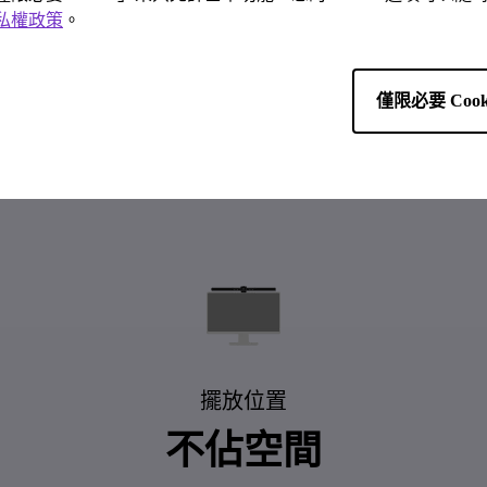
科技
私權政策
。
一鍵自動調光​
僅限必要 Cook
實時自動偵測環境亮度，將桌面照度補足至 500 lux。
擺放位置
不佔空間​