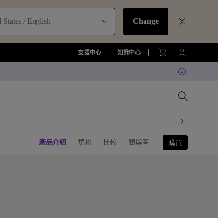
 States / English
Change
支援中心
知識中心
產品介紹
規格
比較
問與答
購買
比較所有大型液晶
比較所有顯示器
比較所有投影機
比較所有智慧照明系列
配件
準服務
機
大型液晶服務與周邊配件
螢幕周邊配件
尋找最適投影機
護眼檯燈周邊配件
TZY31 InstaShare 無線螢幕分享
器解決方案
機
大型液晶鑑賞據點
螢幕鑑賞據點
投影機鑑賞據點
智慧照明鑑賞據點
DVY32 4K 智慧視訊會議攝影機
如何挑選適合的壁掛架
2026 MA 忠於原色風格大賞
投影機周邊配件
延長保固購買