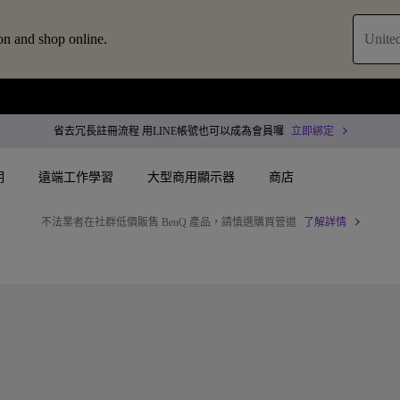
on and shop online.
United
省去冗長註冊流程 用LINE帳號也可以成為會員囉
立即綁定
明
遠端工作學習
大型商用顯示器
商店
GV31 全球產品召回通知
了解更多
配件
叭treVolo U
案
搜尋重點規格
搜尋重點規格
專用領域顯示器
商用投影機
決方案
144Hz
4K UHD (3840×2160)
企業 / 工作室專業色
專業型雷射投影
智慧零售解決方案
USB-C
短焦
商用顯示器
沉浸式雷射投影
務
作會議室解決方案
Thunderbolt
水平梯形修正(側投影)
ZOWIE 電競顯示器
會議室投影機