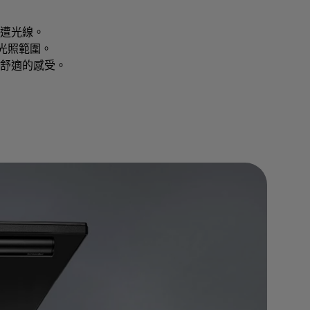
光線。​

 光照範圍。

舒適的感受。​