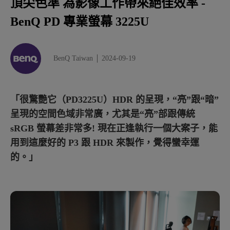
頂尖色準 為影像工作帶來絕佳效率 -
BenQ PD3225U 專業螢幕 更廣、更精準的顏色表現
BenQ PD 專業螢幕 3225U
多種模式 智慧切換 讓工作 Mac it Easy
32 吋畫面更大 HDR 細節更多 更有效率把關影像品質
BenQ Taiwan
2024-09-19
影視規格 不斷提升 影像工作者的必備螢幕
「很驚艷它（PD3225U）HDR 的呈現，“亮”跟“暗”
呈現的空間色域非常廣，尤其是“亮”部跟傳統
sRGB 螢幕差非常多! 現在正逢執行一個大案子，能
用到這麼好的 P3 跟 HDR 來製作，覺得蠻幸運
的。」