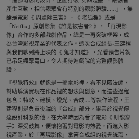
「這部電影的設計，企圖打破“第四道牆”，跟觀者
產生互動，相信觀眾會有特別的觀影體驗......」，無
論是電影《 周處除三害》、《 老狐狸》或是
「Netflix」原創影集​​《誰是被害者2 》，「再現影
像」合作的多部戲劇作品，總是一再突破框架，成
為台灣影視產業的代表之作。這次合成組長-王建程
與我們聊到將上映的《 鬼才知道》，光看預告片就
已吊足觀眾胃口，令人期待進戲院的完整觀影體
驗。
『視覺特效』就像是一部電影裡，看不見魔法師，
幫助導演實現在作品裡的想法與創意，而這些過程
包含：特效、建模、燈光、合成....等製作流程，王
建程則是負責後端的『合成』部分。畢業於視覺傳
達設計科系的他，在大學時因為看了電影《 馴龍高
手》深受鼓舞，便懷抱著對電影的熱愛，而進入影
視產業，於「再現影像」掌管合成組的視覺統籌，