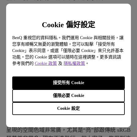
「尤其這個轉盤（HotKey Puck G2）很好用！一般
在製作的時候會用 sRGB 先看，再切換到 P3，最後
Cookie 偏好設定
切換到 HDR ，現在還多了 Mac 模式可以檢視，」
合成組長的工作必須檢視影像在各個環節唱的呈
BenQ 重視您的資料隱私。我們運用 Cookie 與相關技術，讓
您享有順暢又無憂的瀏覽體驗。您可以點擊「接受所有
現，與最後的統籌，而 BenQ 為影像工作者打造的
Cookie」表示同意，或選「僅限必要 Cookie」來只允許基本
專業螢幕，擁有多種寬廣色域足以支援工作需求，
功能。您的 Cookie 選項可以隨時在這裡調整。更多資訊請
並特別設計了外接智慧轉盤，讓使用者快速切換，
參考我們的
Cookie 政策
及
隱私權政策
。
帶來更理想的工作節奏。
接受所有 Cookie
32 吋畫面更大 HDR 細節更多 更
僅限必要 Cookie
有效率把關影像品質
Cookie 設定
「很驚艷它（PD3225U）HDR 的呈現，“亮”跟“暗”
呈現的空間色域非常廣，尤其是“亮”部跟傳統 sRGB