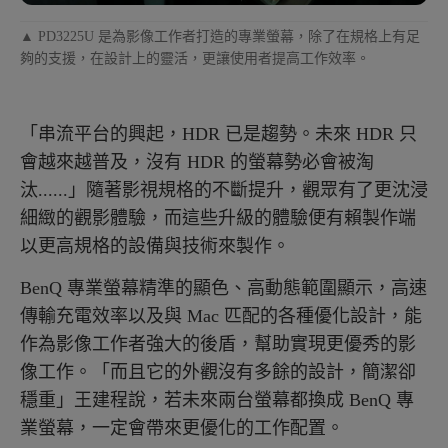
▲ PD3225U 是為影像工作者打造的專業螢幕，除了在規格上有足
夠的支援，在設計上的靈活，更讓使用者提高工作效率。
「串流平台的興起，HDR 已是趨勢。未來 HDR 只
會越來越普及，沒有 HDR 的螢幕勢必會被淘
汰......」隨著影視規格的不斷提升，觀眾有了更沈浸
細緻的觀影體驗，而這些升級的體驗便有賴製作端
以更高規格的設備與技術來製作。
BenQ 專業螢幕精準的顯色、高動態範圍顯示，高速
傳輸充電效率以及與 Mac 匹配的各種優化設計，能
作為影像工作者強大的後盾，幫助實現更優秀的影
像工作。「而且它的外觀沒有多餘的設計，簡潔卻
穩重」王建程說，若未來兩台螢幕都換成 BenQ 專
業螢幕，一定會帶來更優化的工作配置。