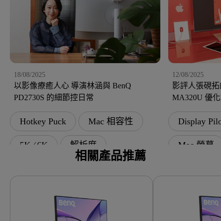
18/08/2025
12/08/2025
以影像療癒人心 導演林涵與 BenQ
影評人張硯拓
PD2730S 的細節控日常
MA320U 
Hotkey Puck
Mac 相容性
Display Pil
5K ∕ 6K
解析度
Mac 螢幕
相關產品推薦
Mac 螢幕
BenQ 劇樂部
聲音
BenQ 劇