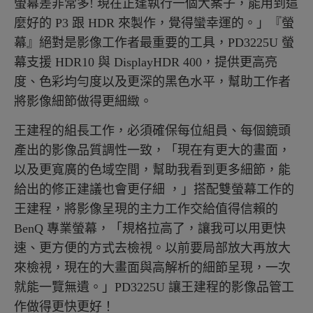
螢幕差非常多! 現在正逢執行一個大案子，能用到這
麼好的 P3 跟 HDR 來製作，覺得蠻幸運的。」『螢
幕』絕對是影像工作者最重要的工具，PD3225U 螢
幕支援 HDR10 與 DisplayHDR 400，提供更高亮
度、色彩均勻度以及更深的黑色水平，幫助工作者
將影像細節做得更細緻。
王建程的組長工作，必須確保每位組員、每個鏡頭
產出的影像品質調性一致，「現在有更大的畫面，
以及更寬廣的色域空間，幫助我看到更多細節，能
給出的修正建議也會更仔細 ，」搭配雙螢幕工作的
王建程，將影像呈現的主力工作交給值得信賴的
BenQ 專業螢幕，「規格拉高了，讓我可以用更快
速、更方便的方式去檢視。以前要局部放大再放大
來檢視，現在的大畫面與高解析的細節呈現，一次
就能一覽無遺。」PD3225U 讓王建程的影像品管工
作做得更快更好！