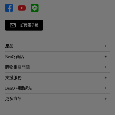
訂閱電子報
產品
大型液晶
BenQ 商店
顯示器
最新產品與活動
購物相關問題
投影機
鑑賞據點
智慧照明
第一次購物就上手
支援服務
尋找銷售據點
擴充底座
官網購物常見問題
會員綁定LINE教學
服務公告
BenQ 相關網站
專業拍物視訊鏡頭
延長保固購買
福利品專區
產品註冊
贈品兌換網站首頁
專業商用解決方案
更多資訊
保固條例
以健康為本的智慧教學
網路報修
關於明基
ZOWIE e-Sports 電競產品
手冊與軟體下載
永續發展