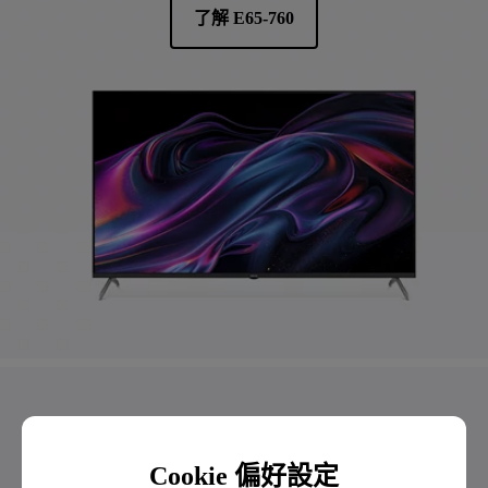
了解 E65-760
27 吋 2K 144Hz 程式設計護眼螢幕 RD270Q
Cookie 偏好設定
清晰流暢，高效編碼工作流