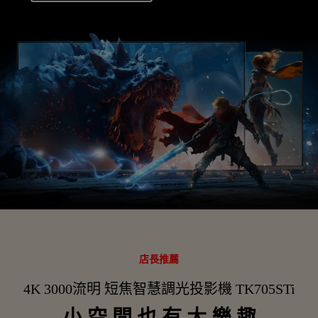
店長推薦
4K 3000流明 短焦智慧調光投影機 TK705STi
小 空 間 也 有 大 樂 趣