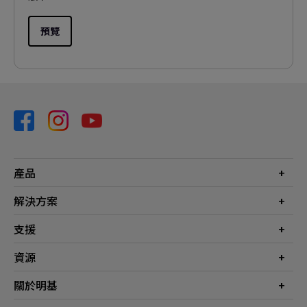
預覽
產品
投影機
解決方案
螢幕
商業
支援
燈具
教育
聯絡我們
資源
電競
檔案下載
投影機投射距離計算器
關於明基
常見問答
知識中心