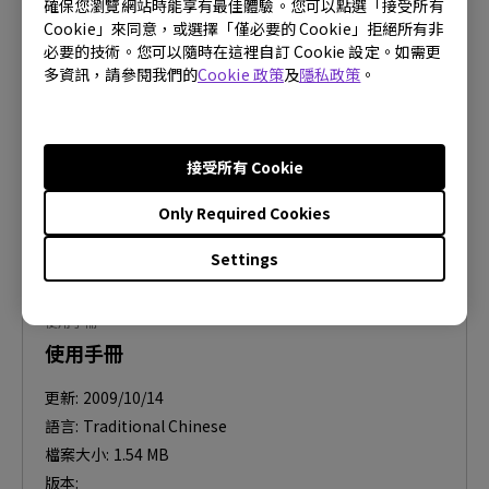
安全警告通知
確保您瀏覽網站時能享有最佳體驗。您可以點選「接受所有
Cookie」來同意，或選擇「僅必要的 Cookie」拒絕所有非
更新:
2021/01/05
必要的技術。您可以隨時在這裡自訂 Cookie 設定。如需更
多資訊，請參閱我們的
Cookie 政策
及
隱私政策
。
語言:
Traditional Chinese
檔案大小:
458.74 KB
版本:
接受所有 Cookie
預覽
Only Required Cookies
Settings
使用手冊
使用手冊
更新:
2009/10/14
語言:
Traditional Chinese
檔案大小:
1.54 MB
版本: