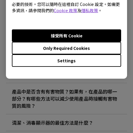
必要的技術。您可以隨時在這裡自訂 Cookie 設定。如需更
多資訊，請參閱我們的
Cookie 政策
及
隱私政策
。
什麼是圖像殘留以及如何避免它？
什麼是圖像殘留以及如何避免它？
接受所有 Cookie
Only Required Cookies
為什麼我的顯示器有閃爍？
Settings
ECO 傳感器的最大檢測範圍是多少？ 為什麼顯示器
上的 ECO 傳感器無法按預期工作？
產品中是否含有有害物質？如果有，在產品的哪一
部分？有哪些方法可以減少使用產品時接觸有害物
質的風險？
清潔、消毒顯示器的最佳方法是什麼？