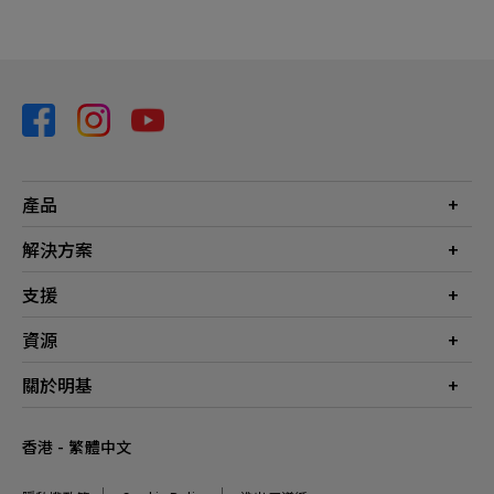
產品
投影機
解決方案
螢幕
商業
支援
燈具
教育
聯絡我們
資源
電競
檔案下載
投影機投射距離計算器
關於明基
常見問答
知識中心
保養詳情
公司簡介
香港 - 繁體中文
服務網點
品牌
最新消息