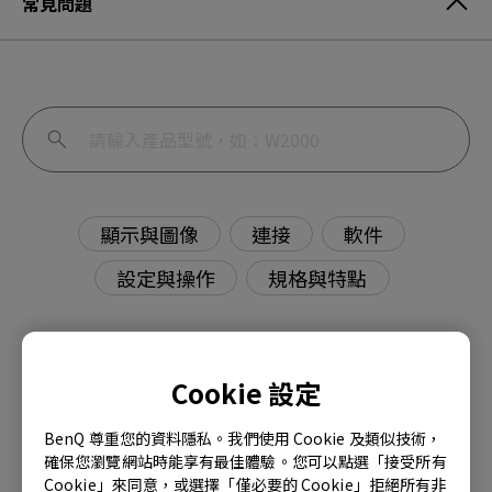
常見問題
顯示與圖像
連接
軟件
設定與操作
規格與特點
Cookie 設定
明基顯示器內建揚聲器無音訊輸出如何解決？
BenQ 尊重您的資料隱私。我們使用 Cookie 及類似技術，
確保您瀏覽網站時能享有最佳體驗。您可以點選「接受所有
PMU（Palette Master Ultimate）和
Cookie」來同意，或選擇「僅必要的 Cookie」拒絕所有非
PME（Palette Master Element）有什麼區別？