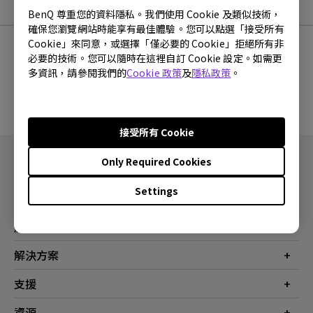
軟體下載
BenQ 尊重您的資料隱私。我們使用 Cookie 及類似技術，
確保您瀏覽網站時能享有最佳體驗。您可以點選「接受所有
Cookie」來同意，或選擇「僅必要的 Cookie」拒絕所有非
必要的技術。您可以隨時在這裡自訂 Cookie 設定。如需更
多資訊，請參閱我們的
Cookie 政策
及
隱私政策
。
沒有韌體與驅動程式
接受所有 Cookie
Only Required Cookies
Settings
產品
投影機
解決方案
螢幕
商業
支援
燈具
教育
聯絡我們
資源