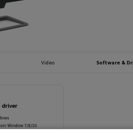
Video
Software & Dr
driver
dows
ion:
Window 7/8/10