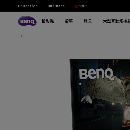
Education
Business
投影機
螢幕
燈具
大型互動觸控
探索所有投影機系列
探索所有電腦螢幕系列
探索所有燈具系列
探索所有互動觸控顯示屏
教育
商業
其他
大學及大專
零售和商用
政府及NGO
探索不同系列
探索不同系列
探索不同系列
探索不同系列
熱門產品
軟件
熱門產品
熱門產品
中學
餐飲
澳門業務
玩家級遊戲投影機
影音文書護眼螢幕
螢幕掛燈
商業互動觸控顯示屏
ScreenBar Halo 2
電子白板書寫軟體 EZwrite 6
GV32
MA270S
小學
家庭劇院投影機
專業螢幕
螢幕閱讀檯燈
教育互動觸控顯示屏
ScreenBar Pro
無線投影協作解決方案 Intrashare 2
W4100i
MA270U
幼稚園
行動微型投影機
編程專用螢幕
筆電燈
智慧數碼電子看板
ScreenBar
智慧校園廣播系統軟體 X-Sign
GP520
MA320U
Broadcast
特殊教育
投影電視
螢幕軟件
鋼琴燈
窄邊框電視牆顯示器
X3100i
RD280U
智慧帳戶管理系統 AMS
長條型電子顯示看板
GV50
PD2706U
設備管理解決方案 DMS
互動觸控顯示看板
解決方案合作夥伴