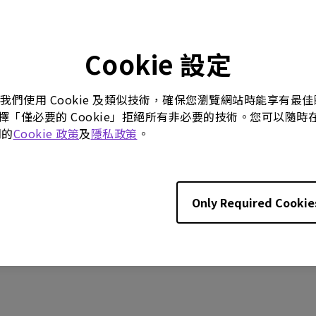
P
19/08/18
:
9.12 KB
Cookie 設定
。我們使用 Cookie 及類似技術，確保您瀏覽網站時能享有
選擇「僅必要的 Cookie」拒絕所有非必要的技術。您可以隨時在這
們的
Cookie 政策
及
隱私政策
。
何軟體，即表示您同意遵守我們的
《最終用戶授權協議》
條款。
Only Required Cookie