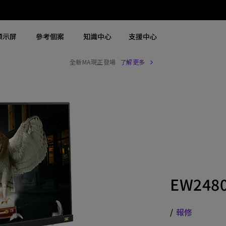
顯示屏
參考個案
知識中心
支援中心
全新MA現正登場
了解更多
搜尋重點規格
搜尋重點規格
探索商用螢幕
探索商用投影機
4K UHD (3840×2160)
4K(3840x2160)
商用螢幕
大型場地雷射投影機
2D，垂直∕ 水平梯形校正
USB-C
Zowie 專業電競螢幕
展覽及模擬雷射投影機
LED
含 HAS
手術醫療螢幕
高級會議室雷射投影機
雷射
27"~28"
會議室投影機
EW248
連 Android TV
P3
高等教育投影機
具有低輸入延遲
2.1 聲道內置喇叭
互動型教育投影機
/
報修