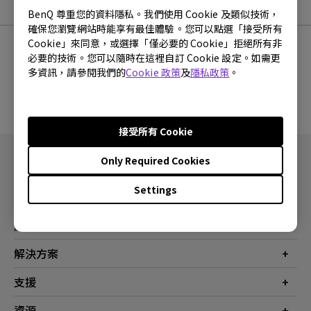
FAQ
BenQ 尊重您的資料隱私。我們使用 Cookie 及類似技術，
確保您瀏覽網站時能享有最佳體驗。您可以點選「接受所有
Cookie」來同意，或選擇「僅必要的 Cookie」拒絕所有非
必要的技術。您可以隨時在這裡自訂 Cookie 設定。如需更
多資訊，請參閱我們的
Cookie 政策
及
隱私政策
。
沒有相關的常見問題
接受所有 Cookie
Only Required Cookies
Settings
產品
投影機
解決方案
螢幕
商業
支援
燈具
教育
聯絡我們
資源