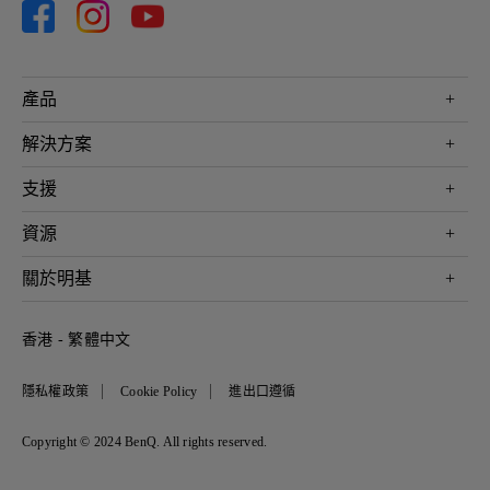
產品
投影機
解決方案
螢幕
商業
支援
燈具
教育
聯絡我們
資源
電競
檔案下載
投影機投射距離計算器
關於明基
常見問答
知識中心
保養詳情
公司簡介
香港 - 繁體中文
服務網點
品牌
最新消息
隱私權政策
Cookie Policy
進出口遵循
企業社會責任
可永續發展
Copyright © 2024 BenQ. All rights reserved.