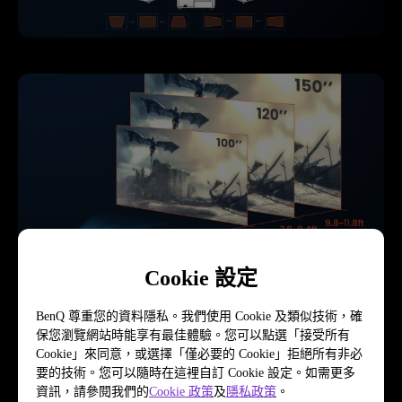
Cookie 設定
1.2 倍大變焦，2 公尺投影 100 吋
BenQ 尊重您的資料隱私。我們使用 Cookie 及類似技術，確
保您瀏覽網站時能享有最佳體驗。您可以點選「接受所有
Cookie」來同意，或選擇「僅必要的 Cookie」拒絕所有非必
三坪小空間也有大畫面電影院
要的技術。您可以隨時在這裡自訂 Cookie 設定。如需更多
資訊，請參閱我們的
Cookie 政策
及
隱私政策
。