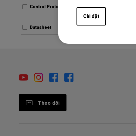
Phiên bả
Control Protocols
Cài đặt
Prev
Datasheet
Theo dõi