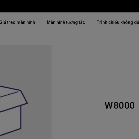
Giá treo màn hình
Màn hình tương tác
Trình chiếu không d
Thịnh hành
Thịnh hành
Khám phá máy chiế
mại
4K(3840x2160)
4K UHD (3840×2160)
Lắp đặt chuyên ngh
USB-C
Chiếu gần
Triển lãm & Mô ph
Có thể điều chỉnh độ cao
2D, Điều chỉnh vuông hình dọc
Doanh nghiệp nhỏ 
／ngang
W8000
i
27"~28"
LED
Mô phỏng Golf
165Hz
Laser
P3
Có Android TV