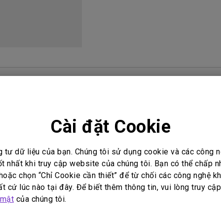
Loa tích hợp kênh 2.1
Có độ trễ đầu vào thấp
i đáp video
Hướng dẫn sử dụng
Cài đặt Cookie
n sử dụng
Hướng dẫn sử dụng
g tư dữ liệu của bạn. Chúng tôi sử dụng cookie và các công
amese Quick Start
User Manual
ốt nhất khi truy cập website của chúng tôi. Bạn có thể chấp 
oặc chọn “Chỉ Cookie cần thiết” để từ chối các công nghệ kh
Cập nhật:
2019/03/22
t cứ lúc nào tại đây. Để biết thêm thông tin, vui lòng truy cậ
t:
2016/06/22
Ngôn ngữ:
English
 mật
của chúng tôi.
ữ:
Multi-Language
Kích thước tập tin:
22.71 MB
ớc tập tin:
25.27 MB
Phiên bản: