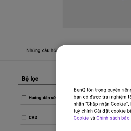
Những câu hỏi thường gặp
Hỏ
Bộ lọc
Xóa tất cả
Hướng dẫ
BenQ tôn trọng quyền riên
Vietn
bạn có được trải nghiệm t
Hướng dẫn sử dụng
Guide
nhấn “Chấp nhận Cookie”, h
tuỳ chỉnh Cài đặt cookie bấ
Cập nhậ
Cookie
và
Chính sách bảo
CAD
Ngôn ng
Kích thư