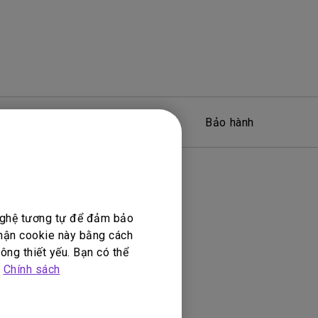
Phần mềm
Bảo hành
 nghệ tương tự để đảm bảo
nhận cookie này bằng cách
ông thiết yếu. Bạn có thể
p
Chính sách