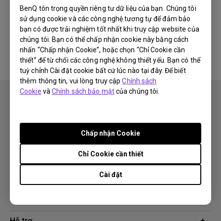
BenQ tôn trọng quyền riêng tư dữ liệu của bạn. Chúng tôi
sử dụng cookie và các công nghệ tương tự để đảm bảo
Không có phần mềm &amp; phần
bạn có được trải nghiệm tốt nhất khi truy cập website của
mềm điều khiển liên quan
chúng tôi. Bạn có thể chấp nhận cookie này bằng cách
nhấn “Chấp nhận Cookie”, hoặc chọn “Chỉ Cookie cần
thiết” để từ chối các công nghệ không thiết yếu. Bạn có thể
tuỳ chỉnh Cài đặt cookie bất cứ lúc nào tại đây. Để biết
thêm thông tin, vui lòng truy cập
Chính sách
Cookie
và
Chính sách bảo mật
của chúng tôi.
Chấp nhận Cookie
Theo dõi
Chỉ Cookie cần thiết
Cài đặt
Sản phẩm
Máy chiếu
Giải pháp công nghệ
Màn hình
Chuyên gia BenQ AQCOLOR
Hỗ trợ