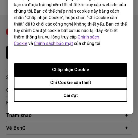
bạn có được trải nghiệm tốt nhất khi truy cập website của
No related warranty information
chúng tôi. Bạn có thể chấp nhận cookie này bằng cách
nhấn “Chấp nhận Cookie”, hoặc chọn “Chỉ Cookie cần
thiết” để từ chối các công nghệ không thiết yếu. Bạn có thể
tuỳ chỉnh Cài đặt cookie bất cứ lúc nào tại đây. Để biết
thêm thông tin, vui lòng truy cập
Chính sách
Cookie
và
Chính sách bảo mật
của chúng tôi.
Theo dõi
Chấp nhận Cookie
Sản phẩm
Chỉ Cookie cần thiết
Máy chiếu
Giải pháp công nghệ
Cài đặt
Màn hình
Chuyên gia BenQ AQCOLOR
Hỗ trợ
AQColor
Tải xuống
Tham khảo
Màn hình bảo vệ mắt
Câu hỏi thường gặp về sản phẩm
ZOWIE eSports
Công cụ tính khoảng cách chiếu
Về BenQ
Liên hệ
Doanh nghiệp
Kiến thức sản phẩm