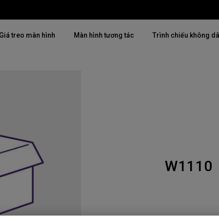
Giá treo màn hình
Màn hình tương tác
Trình chiếu không d
Thịnh hành
Thịnh hành
Khám phá máy chiế
mại
4K(3840x2160)
4K UHD (3840×2160)
Lắp đặt chuyên ngh
USB-C
Chiếu gần
Triển lãm & Mô ph
Có thể điều chỉnh độ cao
2D, Điều chỉnh vuông hình dọc
Doanh nghiệp nhỏ 
／ngang
W1110
i
27"~28"
LED
Mô phỏng Golf
165Hz
Laser
P3
Có Android TV