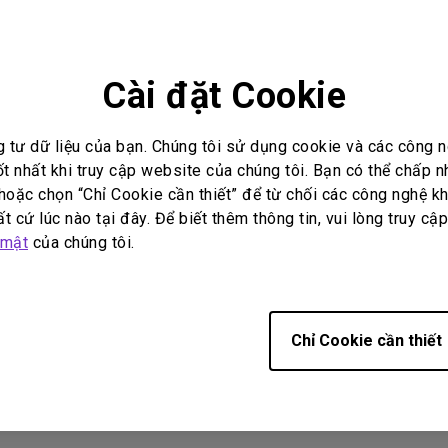
Loa tích hợp kênh 2.1
Có độ trễ đầu vào thấp
Cài đặt Cookie
g tư dữ liệu của bạn. Chúng tôi sử dụng cookie và các công
ốt nhất khi truy cập website của chúng tôi. Bạn có thể chấp 
i đáp video
Hướng dẫn sử dụng
oặc chọn “Chỉ Cookie cần thiết” để từ chối các công nghệ kh
t cứ lúc nào tại đây. Để biết thêm thông tin, vui lòng truy cậ
 mật
của chúng tôi.
No related warranty information
Chỉ Cookie cần thiết