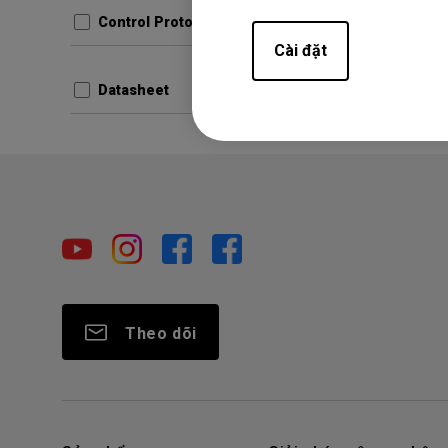
Control Protocols
Prev
Cài đặt
Datasheet
Theo dõi