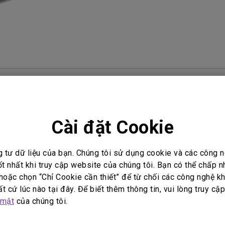
Loa tích hợp kênh 2.1
Có độ trễ đầu vào thấp
i đáp video
Hướng dẫn sử dụng
Cài đặt Cookie
Hướng dẫn sử dụng
g tư dữ liệu của bạn. Chúng tôi sử dụng cookie và các công
0H CAD
DMS Local User Manua
ốt nhất khi truy cập website của chúng tôi. Bạn có thể chấp 
oặc chọn “Chỉ Cookie cần thiết” để từ chối các công nghệ kh
t:
2017/12/25
Cập nhật:
2019/11/12
t cứ lúc nào tại đây. Để biết thêm thông tin, vui lòng truy cậ
ữ:
Ngôn ngữ:
English
 mật
của chúng tôi.
ớc tập tin:
163.38 KB
Kích thước tập tin:
3.57 MB
ản:
1st release
Phiên bản: