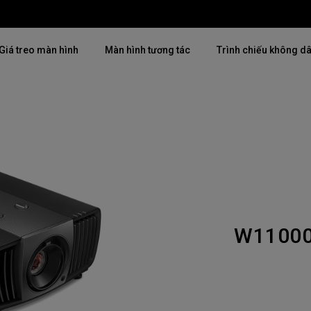
Giá treo màn hình
Màn hình tương tác
Trình chiếu không d
Thịnh hành
Thịnh hành
Khám phá máy chiế
mại
4K(3840x2160)
4K UHD (3840×2160)
Lắp đặt chuyên ngh
USB-C
Chiếu gần
Triển lãm & Mô ph
Có thể điều chỉnh độ cao
2D, Điều chỉnh vuông hình dọc
Doanh nghiệp nhỏ 
／ngang
W1100
i
27"~28"
LED
Mô phỏng Golf
165Hz
Laser
P3
Có Android TV