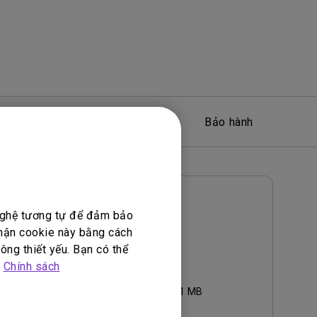
Phần mềm
Bảo hành
Hướng dẫn sử dụng
 nghệ tương tự để đảm bảo
l
User Manual
nhận cookie này bằng cách
ông thiết yếu. Bạn có thể
Cập nhật:
2017/11/14
p
Chính sách
Ngôn ngữ:
English
Kích thước tập tin:
9.81 MB
Phiên bản: