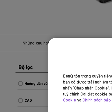
Những câu hỏi thường gặp
Hỏ
Bộ lọc
Xóa tất cả
CAD
BenQ tôn trọng quyền riên
W1100
bạn có được trải nghiệm t
Hướng dẫn sử dụng
nhấn “Chấp nhận Cookie”, h
Cập nhậ
tuỳ chỉnh Cài đặt cookie bấ
Ngôn ng
Cookie
và
Chính sách bảo
CAD
Kích thư
Phiên b