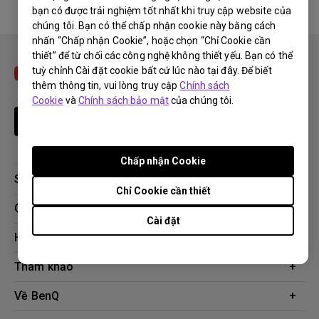
bạn có được trải nghiệm tốt nhất khi truy cập website của
No related warranty information
chúng tôi. Bạn có thể chấp nhận cookie này bằng cách
nhấn “Chấp nhận Cookie”, hoặc chọn “Chỉ Cookie cần
thiết” để từ chối các công nghệ không thiết yếu. Bạn có thể
tuỳ chỉnh Cài đặt cookie bất cứ lúc nào tại đây. Để biết
thêm thông tin, vui lòng truy cập
Chính sách
Cookie
và
Chính sách bảo mật
của chúng tôi.
Theo dõi
Chấp nhận Cookie
Sản phẩm
Chỉ Cookie cần thiết
Máy chiếu
Giải pháp công nghệ
Cài đặt
Màn hình
Chuyên gia BenQ AQCOLOR
Hỗ trợ
AQColor
Tải xuống
Tham khảo
Màn hình bảo vệ mắt
Câu hỏi thường gặp về sản phẩm
ZOWIE eSports
Công cụ tính khoảng cách chiếu
Về BenQ
Liên hệ
Doanh nghiệp
Kiến thức sản phẩm