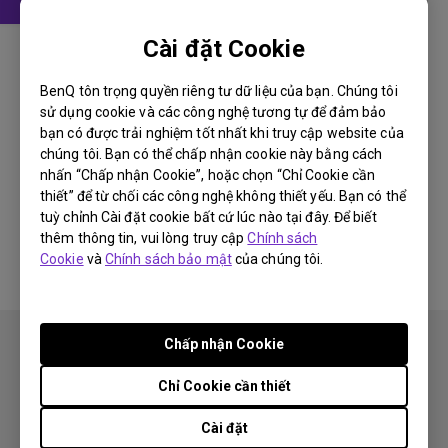
Hướng dẫn sử dụng
Cài đặt Cookie
User Manual
BenQ tôn trọng quyền riêng tư dữ liệu của bạn. Chúng tôi
Cập nhật:
2009/09/11
sử dụng cookie và các công nghệ tương tự để đảm bảo
Ngôn ngữ:
English
bạn có được trải nghiệm tốt nhất khi truy cập website của
chúng tôi. Bạn có thể chấp nhận cookie này bằng cách
Kích thước tập tin:
16.31 MB
nhấn “Chấp nhận Cookie”, hoặc chọn “Chỉ Cookie cần
Phiên bản:
thiết” để từ chối các công nghệ không thiết yếu. Bạn có thể
tuỳ chỉnh Cài đặt cookie bất cứ lúc nào tại đây. Để biết
Preview
thêm thông tin, vui lòng truy cập
Chính sách
Cookie
và
Chính sách bảo mật
của chúng tôi.
Chấp nhận Cookie
Chỉ Cookie cần thiết
Cài đặt
Theo dõi