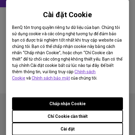
Hướng dẫn sử dụng
Cài đặt Cookie
User Manual
BenQ tôn trọng quyền riêng tư dữ liệu của bạn. Chúng tôi
Cập nhật:
2006/10/20
sử dụng cookie và các công nghệ tương tự để đảm bảo
Ngôn ngữ:
English
bạn có được trải nghiệm tốt nhất khi truy cập website của
chúng tôi. Bạn có thể chấp nhận cookie này bằng cách
Kích thước tập tin:
1.69 MB
nhấn “Chấp nhận Cookie”, hoặc chọn “Chỉ Cookie cần
Phiên bản:
thiết” để từ chối các công nghệ không thiết yếu. Bạn có thể
tuỳ chỉnh Cài đặt cookie bất cứ lúc nào tại đây. Để biết
Preview
thêm thông tin, vui lòng truy cập
Chính sách
Cookie
và
Chính sách bảo mật
của chúng tôi.
Chấp nhận Cookie
Chỉ Cookie cần thiết
Cài đặt
Theo dõi