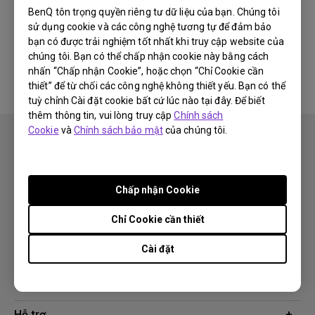
BenQ tôn trọng quyền riêng tư dữ liệu của bạn. Chúng tôi
sử dụng cookie và các công nghệ tương tự để đảm bảo
Không có phần mềm &amp; phần
bạn có được trải nghiệm tốt nhất khi truy cập website của
mềm điều khiển liên quan
chúng tôi. Bạn có thể chấp nhận cookie này bằng cách
nhấn “Chấp nhận Cookie”, hoặc chọn “Chỉ Cookie cần
thiết” để từ chối các công nghệ không thiết yếu. Bạn có thể
tuỳ chỉnh Cài đặt cookie bất cứ lúc nào tại đây. Để biết
thêm thông tin, vui lòng truy cập
Chính sách
Cookie
và
Chính sách bảo mật
của chúng tôi.
Chấp nhận Cookie
Theo dõi
Chỉ Cookie cần thiết
Cài đặt
Sản phẩm
Máy chiếu
Giải pháp công nghệ
Màn hình
Chuyên gia BenQ AQCOLOR
Hỗ trợ