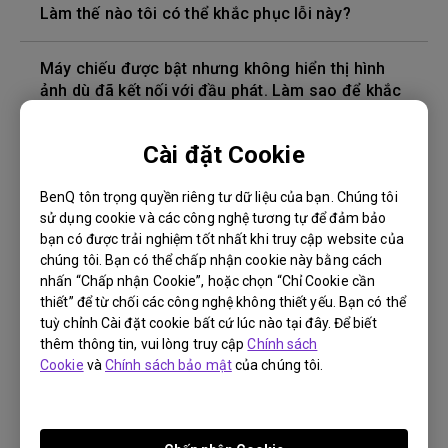
Làm thế nào tôi có thể khắc phục lỗi này?
Máy chiếu được bật nhưng không hiển thị hình
ảnh dù đã kết nối với đầu phát. Làm sao để khắc
phục?
Cài đặt Cookie
Phiên bản cáp HDMI nào tương thích với 4K HDR?
BenQ tôn trọng quyền riêng tư dữ liệu của bạn. Chúng tôi
sử dụng cookie và các công nghệ tương tự để đảm bảo
Độ sâu của màu trong menu OSD không chính
bạn có được trải nghiệm tốt nhất khi truy cập website của
xác, làm cách nào để khắc phục điều này?
chúng tôi. Bạn có thể chấp nhận cookie này bằng cách
nhấn “Chấp nhận Cookie”, hoặc chọn “Chỉ Cookie cần
Làm cách nào để thay bóng đèn máy chiếu và
thiết” để từ chối các công nghệ không thiết yếu. Bạn có thể
đặt lại bộ hẹn giờ của bóng đèn?
tuỳ chỉnh Cài đặt cookie bất cứ lúc nào tại đây. Để biết
thêm thông tin, vui lòng truy cập
Chính sách
Cookie
và
Chính sách bảo mật
của chúng tôi.
Máy chiếu bị nóng ở chế độ chờ standby. Làm
sao để khắc phục?