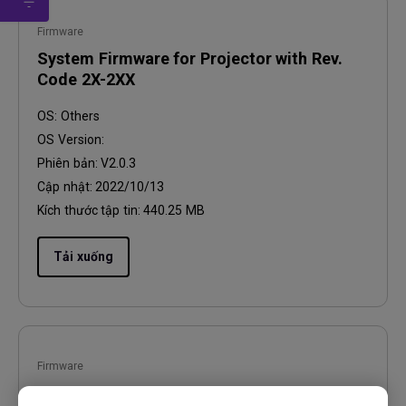
Firmware
System Firmware for Projector with Rev.
Code 2X-2XX
OS:
Others
OS Version:
Phiên bản:
V2.0.3
Cập nhật:
2022/10/13
Kích thước tập tin:
440.25 MB
Tải xuống
Firmware
System Firmware for Projector with Rev.