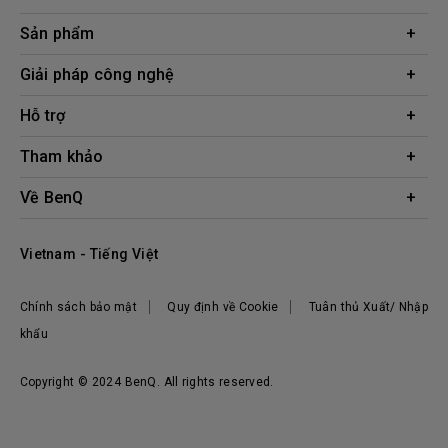
Sản phẩm
Máy chiếu
Giải pháp công nghệ
Màn hình
Chuyên gia BenQ AQCOLOR
Hỗ trợ
AQColor
Tải xuống
Tham khảo
Màn hình bảo vệ mắt
Câu hỏi thường gặp về sản phẩm
ZOWIE eSports
Công cụ tính khoảng cách chiếu
Về BenQ
Liên hệ
Doanh nghiệp
Kiến thức sản phẩm
Hệ thống công ty
Địa điểm mua hàng
Vietnam - Tiếng Việt
Tập đoàn BenQ
Thương hiệu BenQ
Chính sách bảo mật
Quy định về Cookie
Tuân thủ Xuất/ Nhập
Trách nhiệm xã hội
khẩu
Tin tức
Copyright © 2024 BenQ. All rights reserved.