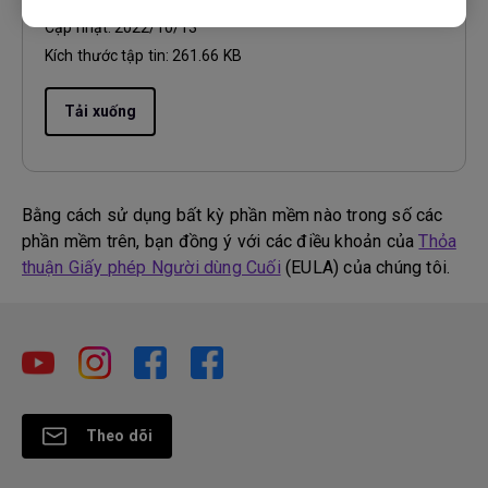
Cập nhật:
2022/10/13
Kích thước tập tin:
261.66 KB
Tải xuống
Bằng cách sử dụng bất kỳ phần mềm nào trong số các
phần mềm trên, bạn đồng ý với các điều khoản của
Thỏa
thuận Giấy phép Người dùng Cuối
(EULA) của chúng tôi.
Theo dõi