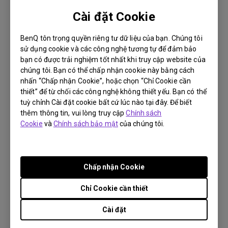
Code 0X-1XX
Cài đặt Cookie
OS:
Others
BenQ tôn trọng quyền riêng tư dữ liệu của bạn. Chúng tôi
OS Version:
sử dụng cookie và các công nghệ tương tự để đảm bảo
Phiên bản:
V1.0.4
bạn có được trải nghiệm tốt nhất khi truy cập website của
Cập nhật:
2022/05/04
chúng tôi. Bạn có thể chấp nhận cookie này bằng cách
Kích thước tập tin:
439.09 MB
nhấn “Chấp nhận Cookie”, hoặc chọn “Chỉ Cookie cần
thiết” để từ chối các công nghệ không thiết yếu. Bạn có thể
tuỳ chỉnh Cài đặt cookie bất cứ lúc nào tại đây. Để biết
Tải xuống
thêm thông tin, vui lòng truy cập
Chính sách
Cookie
và
Chính sách bảo mật
của chúng tôi.
Firmware
Chấp nhận Cookie
Readme Notice before Firmware Upgrade
Chỉ Cookie cần thiết
OS:
Others
Cài đặt
OS Version:
Phiên bản:
-