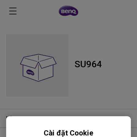
SU964
Hỏi đáp video
Cài đặt Cookie