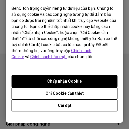
Newest
0 kết quả
BenQ tôn trọng quyền riêng tư dữ liệu của bạn. Chúng tôi
sử dụng cookie và các công nghệ tương tự để đảm bảo
bạn có được trải nghiệm tốt nhất khi truy cập website của
chúng tôi. Bạn có thể chấp nhận cookie này bằng cách
Không có video liên quan
nhấn “Chấp nhận Cookie”, hoặc chọn “Chỉ Cookie cần
thiết” để từ chối các công nghệ không thiết yếu. Bạn có thể
tuỳ chỉnh Cài đặt cookie bất cứ lúc nào tại đây. Để biết
thêm thông tin, vui lòng truy cập
Chính sách
Cookie
và
Chính sách bảo mật
của chúng tôi.
Chấp nhận Cookie
Theo dõi
Chỉ Cookie cần thiết
Cài đặt
Sản phẩm
Máy chiếu
Giải pháp công nghệ