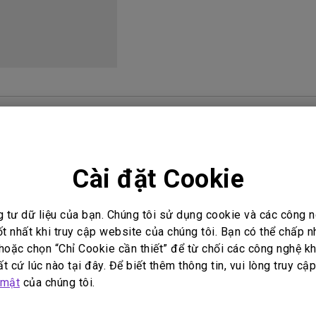
Loa tích hợp kênh 2.1
Có độ trễ đầu vào thấp
i đáp video
Hướng dẫn sử dụng
Cài đặt Cookie
n sử dụng
Hướng dẫn sử dụng
g tư dữ liệu của bạn. Chúng tôi sử dụng cookie và các công
Start Guide
User Manual
ốt nhất khi truy cập website của chúng tôi. Bạn có thể chấp 
oặc chọn “Chỉ Cookie cần thiết” để từ chối các công nghệ kh
t:
2010/08/17
Cập nhật:
2010/08/12
t cứ lúc nào tại đây. Để biết thêm thông tin, vui lòng truy cậ
ữ:
English
Ngôn ngữ:
English
 mật
của chúng tôi.
ớc tập tin:
37 MB
Kích thước tập tin:
5.49 MB
n:
Phiên bản: