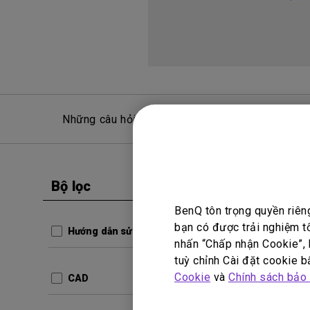
Những câu hỏi thường gặp
Hỏ
Bộ lọc
Xóa tất cả
Hướng dẫ
BenQ tôn trọng quyền riên
Quick 
bạn có được trải nghiệm t
Hướng dẫn sử dụng
nhấn “Chấp nhận Cookie”, h
Cập nhậ
tuỳ chỉnh Cài đặt cookie bấ
Ngôn ng
Cookie
và
Chính sách bảo
CAD
Kích thư
Phiên bả