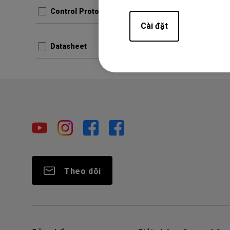
Control Protocols
Prev
Cài đặt
Datasheet
Theo dõi