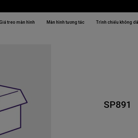
Giá treo màn hình
Màn hình tương tác
Trình chiếu không d
Thịnh hành
Thịnh hành
Khám phá máy chiế
mại
4K(3840x2160)
4K UHD (3840×2160)
Lắp đặt chuyên ngh
USB-C
Chiếu gần
Triển lãm & Mô ph
Có thể điều chỉnh độ cao
2D, Điều chỉnh vuông hình dọc
Doanh nghiệp nhỏ 
／ngang
SP891
i
27"~28"
LED
Mô phỏng Golf
165Hz
Laser
P3
Có Android TV