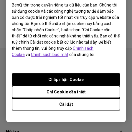
BenQ tôn trọng quyền riêng tư dữ liệu của bạn. Chúng tôi
sử dụng cookie và các công nghệ tương tự để đảm bảo
Không có phần mềm &amp; phần
bạn có được trải nghiệm tốt nhất khi truy cập website của
mềm điều khiển liên quan
chúng tôi. Bạn có thể chấp nhận cookie này bằng cách
nhấn “Chấp nhận Cookie”, hoặc chọn “Chỉ Cookie cần
thiết” để từ chối các công nghệ không thiết yếu. Bạn có thể
tuỳ chỉnh Cài đặt cookie bất cứ lúc nào tại đây. Để biết
thêm thông tin, vui lòng truy cập
Chính sách
Cookie
và
Chính sách bảo mật
của chúng tôi.
Chấp nhận Cookie
Theo dõi
Chỉ Cookie cần thiết
Cài đặt
Sản phẩm
Máy chiếu
Giải pháp công nghệ
Màn hình
Chuyên gia BenQ AQCOLOR
Hỗ trợ