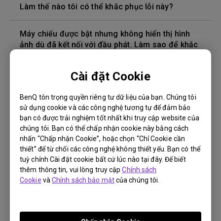
Làm thế nào tôi có thể khắc phục lỗi này?
Máy chiếu được bật nhưng không hiển thị hình
ảnh dù đã kết nối với đầu phát. Làm sao để khắc
phục?
Cài đặt Cookie
Phiên bản cáp HDMI nào tương thích với 4K HDR?
BenQ tôn trọng quyền riêng tư dữ liệu của bạn. Chúng tôi
sử dụng cookie và các công nghệ tương tự để đảm bảo
Độ sâu của màu trong menu OSD không chính
bạn có được trải nghiệm tốt nhất khi truy cập website của
xác, làm cách nào để khắc phục điều này?
chúng tôi. Bạn có thể chấp nhận cookie này bằng cách
nhấn “Chấp nhận Cookie”, hoặc chọn “Chỉ Cookie cần
Làm cách nào để thay bóng đèn máy chiếu và
thiết” để từ chối các công nghệ không thiết yếu. Bạn có thể
đặt lại bộ hẹn giờ của bóng đèn?
tuỳ chỉnh Cài đặt cookie bất cứ lúc nào tại đây. Để biết
thêm thông tin, vui lòng truy cập
Chính sách
Cookie
và
Chính sách bảo mật
của chúng tôi.
Máy chiếu bị nóng ở chế độ chờ standby. Làm
sao để khắc phục?