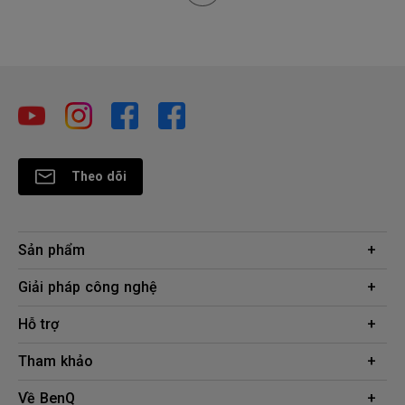
Theo dõi
Sản phẩm
Máy chiếu
Giải pháp công nghệ
Màn hình
Chuyên gia BenQ AQCOLOR
Hỗ trợ
AQColor
Tải xuống
Tham khảo
Màn hình bảo vệ mắt
Câu hỏi thường gặp về sản phẩm
ZOWIE eSports
Công cụ tính khoảng cách chiếu
Về BenQ