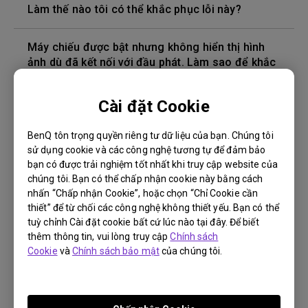
Làm thế nào tôi có thể khắc phục lỗi này?
Máy chiếu được bật nhưng không hiển thị hình
ảnh dù đã kết nối với đầu phát. Làm sao để khắc
phục?
Cài đặt Cookie
Phiên bản cáp HDMI nào tương thích với 4K HDR?
BenQ tôn trọng quyền riêng tư dữ liệu của bạn. Chúng tôi
sử dụng cookie và các công nghệ tương tự để đảm bảo
Độ sâu của màu trong menu OSD không chính
bạn có được trải nghiệm tốt nhất khi truy cập website của
xác, làm cách nào để khắc phục điều này?
chúng tôi. Bạn có thể chấp nhận cookie này bằng cách
nhấn “Chấp nhận Cookie”, hoặc chọn “Chỉ Cookie cần
Làm cách nào để thay bóng đèn máy chiếu và
thiết” để từ chối các công nghệ không thiết yếu. Bạn có thể
đặt lại bộ hẹn giờ của bóng đèn?
tuỳ chỉnh Cài đặt cookie bất cứ lúc nào tại đây. Để biết
thêm thông tin, vui lòng truy cập
Chính sách
Cookie
và
Chính sách bảo mật
của chúng tôi.
Máy chiếu bị nóng ở chế độ chờ standby. Làm
sao để khắc phục?