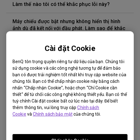
Làm thế nào tôi có thể khắc phục lỗi này?
Máy chiếu được bật nhưng không hiển thị hình
ảnh dù đã kết nối với đầu phát. Làm sao để khắc
phục?
Cài đặt Cookie
Phiên bản cáp HDMI nào tương thích với 4K HDR?
BenQ tôn trọng quyền riêng tư dữ liệu của bạn. Chúng tôi
sử dụng cookie và các công nghệ tương tự để đảm bảo
Độ sâu của màu trong menu OSD không chính
bạn có được trải nghiệm tốt nhất khi truy cập website của
xác, làm cách nào để khắc phục điều này?
chúng tôi. Bạn có thể chấp nhận cookie này bằng cách
nhấn “Chấp nhận Cookie”, hoặc chọn “Chỉ Cookie cần
Làm cách nào để thay bóng đèn máy chiếu và
thiết” để từ chối các công nghệ không thiết yếu. Bạn có thể
đặt lại bộ hẹn giờ của bóng đèn?
tuỳ chỉnh Cài đặt cookie bất cứ lúc nào tại đây. Để biết
thêm thông tin, vui lòng truy cập
Chính sách
Cookie
và
Chính sách bảo mật
của chúng tôi.
Máy chiếu bị nóng ở chế độ chờ standby. Làm
sao để khắc phục?