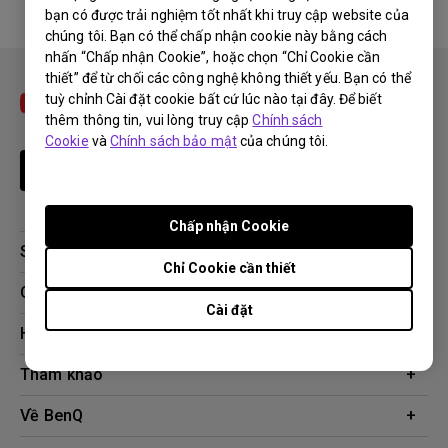
bạn có được trải nghiệm tốt nhất khi truy cập website của
No related warranty information
chúng tôi. Bạn có thể chấp nhận cookie này bằng cách
nhấn “Chấp nhận Cookie”, hoặc chọn “Chỉ Cookie cần
thiết” để từ chối các công nghệ không thiết yếu. Bạn có thể
tuỳ chỉnh Cài đặt cookie bất cứ lúc nào tại đây. Để biết
thêm thông tin, vui lòng truy cập
Chính sách
Cookie
và
Chính sách bảo mật
của chúng tôi.
Theo dõi
Chấp nhận Cookie
Sản phẩm
Chỉ Cookie cần thiết
Máy chiếu
Giải pháp công nghệ
Cài đặt
Màn hình
Chuyên gia BenQ AQCOLOR
Hỗ trợ
AQColor
Tải xuống
Tham khảo
Màn hình bảo vệ mắt
Câu hỏi thường gặp về sản phẩm
ZOWIE eSports
Công cụ tính khoảng cách chiếu
Về BenQ
Liên hệ
Doanh nghiệp
Kiến thức sản phẩm