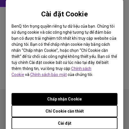
Hướng dẫn sử dụng
Cài đặt Cookie
User Manual
BenQ tôn trọng quyền riêng tư dữ liệu của bạn. Chúng tôi
Cập nhật:
2006/10/19
sử dụng cookie và các công nghệ tương tự để đảm bảo
Ngôn ngữ:
English
bạn có được trải nghiệm tốt nhất khi truy cập website của
chúng tôi. Bạn có thể chấp nhận cookie này bằng cách
Kích thước tập tin:
4.69 MB
nhấn “Chấp nhận Cookie”, hoặc chọn “Chỉ Cookie cần
Phiên bản:
thiết” để từ chối các công nghệ không thiết yếu. Bạn có thể
tuỳ chỉnh Cài đặt cookie bất cứ lúc nào tại đây. Để biết
Preview
thêm thông tin, vui lòng truy cập
Chính sách
Cookie
và
Chính sách bảo mật
của chúng tôi.
Chấp nhận Cookie
Chỉ Cookie cần thiết
Cài đặt
Theo dõi