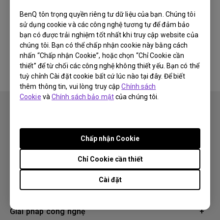
Newest
0 kết quả
BenQ tôn trọng quyền riêng tư dữ liệu của bạn. Chúng tôi
sử dụng cookie và các công nghệ tương tự để đảm bảo
bạn có được trải nghiệm tốt nhất khi truy cập website của
chúng tôi. Bạn có thể chấp nhận cookie này bằng cách
Không có video liên quan
nhấn “Chấp nhận Cookie”, hoặc chọn “Chỉ Cookie cần
thiết” để từ chối các công nghệ không thiết yếu. Bạn có thể
tuỳ chỉnh Cài đặt cookie bất cứ lúc nào tại đây. Để biết
thêm thông tin, vui lòng truy cập
Chính sách
Cookie
và
Chính sách bảo mật
của chúng tôi.
Chấp nhận Cookie
Theo dõi
Chỉ Cookie cần thiết
Cài đặt
Sản phẩm
Máy chiếu
Giải pháp công nghệ