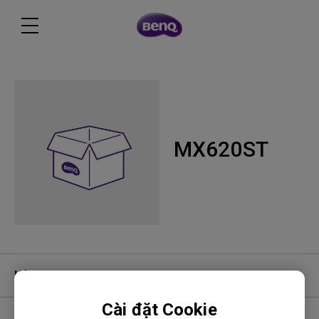
MX620ST
Hỏi đáp video
Cài đặt Cookie