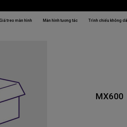
Giá treo màn hình
Màn hình tương tác
Trình chiếu không d
Thịnh hành
Thịnh hành
Khám phá máy chiế
mại
4K(3840x2160)
4K UHD (3840×2160)
Lắp đặt chuyên ngh
USB-C
Chiếu gần
Triển lãm & Mô ph
Có thể điều chỉnh độ cao
2D, Điều chỉnh vuông hình dọc
Doanh nghiệp nhỏ 
／ngang
MX600
i
27"~28"
LED
Mô phỏng Golf
165Hz
Laser
P3
Có Android TV