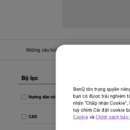
Những câu hỏi thường gặp
Hỏ
Bộ lọc
Xóa tất cả
Hướng dẫ
BenQ tôn trọng quyền riên
Vietn
bạn có được trải nghiệm t
Hướng dẫn sử dụng
Guide
nhấn “Chấp nhận Cookie”, h
tuỳ chỉnh Cài đặt cookie bấ
Cập nhậ
Cookie
và
Chính sách bảo
CAD
Ngôn ng
Kích thư