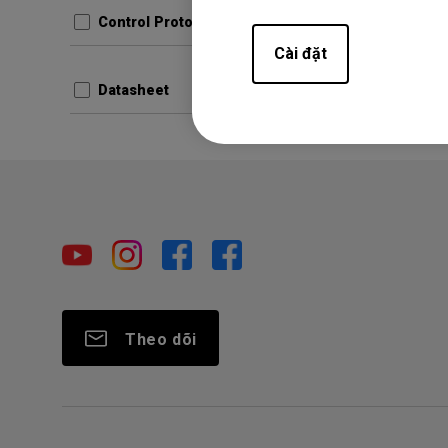
Phiên bả
Control Protocols
Cài đặt
Prev
Datasheet
Theo dõi