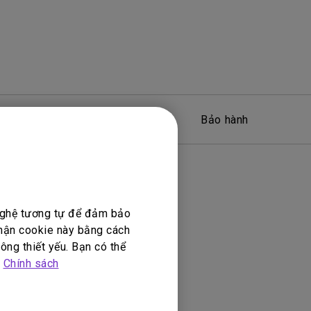
Phần mềm
Bảo hành
 nghệ tương tự để đảm bảo
nhận cookie này bằng cách
ông thiết yếu. Bạn có thể
p
Chính sách