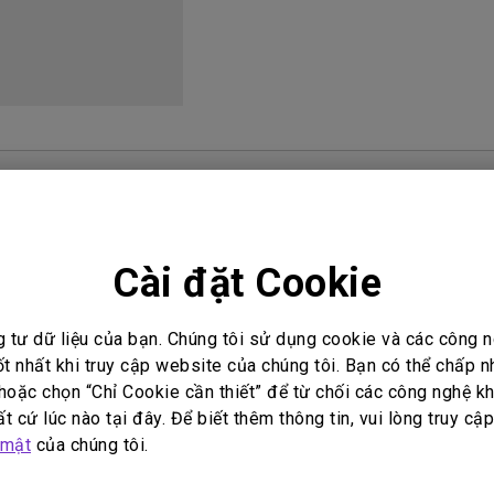
Loa tích hợp kênh 2.1
Có độ trễ đầu vào thấp
i đáp video
Hướng dẫn sử dụng
Cài đặt Cookie
n sử dụng
Hướng dẫn sử dụng
g tư dữ liệu của bạn. Chúng tôi sử dụng cookie và các công
amese Quick Start
User Manual
ốt nhất khi truy cập website của chúng tôi. Bạn có thể chấp 
oặc chọn “Chỉ Cookie cần thiết” để từ chối các công nghệ kh
Cập nhật:
2013/08/02
t cứ lúc nào tại đây. Để biết thêm thông tin, vui lòng truy cậ
t:
2013/08/02
Ngôn ngữ:
English
 mật
của chúng tôi.
ữ:
Multi-Language
Kích thước tập tin:
6 MB
ớc tập tin:
6.46 MB
Phiên bản: