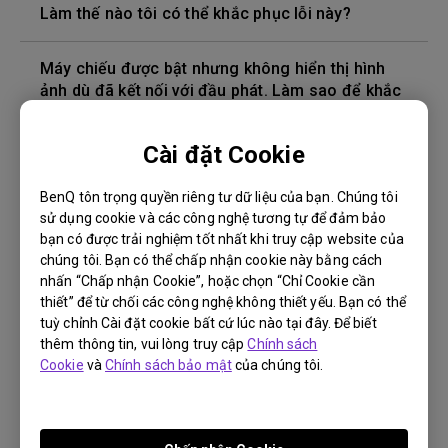
Làm thế nào tôi có thể khắc phục lỗi này?
Máy chiếu được bật nhưng không hiển thị hình
ảnh dù đã kết nối với đầu phát. Làm sao để khắc
phục?
Cài đặt Cookie
Phiên bản cáp HDMI nào tương thích với 4K HDR?
BenQ tôn trọng quyền riêng tư dữ liệu của bạn. Chúng tôi
sử dụng cookie và các công nghệ tương tự để đảm bảo
Độ sâu của màu trong menu OSD không chính
bạn có được trải nghiệm tốt nhất khi truy cập website của
xác, làm cách nào để khắc phục điều này?
chúng tôi. Bạn có thể chấp nhận cookie này bằng cách
nhấn “Chấp nhận Cookie”, hoặc chọn “Chỉ Cookie cần
Làm cách nào để thay bóng đèn máy chiếu và
thiết” để từ chối các công nghệ không thiết yếu. Bạn có thể
đặt lại bộ hẹn giờ của bóng đèn?
tuỳ chỉnh Cài đặt cookie bất cứ lúc nào tại đây. Để biết
thêm thông tin, vui lòng truy cập
Chính sách
Cookie
và
Chính sách bảo mật
của chúng tôi.
Máy chiếu bị nóng ở chế độ chờ standby. Làm
sao để khắc phục?