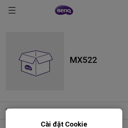
MX522
Hỏi đáp video
Cài đặt Cookie