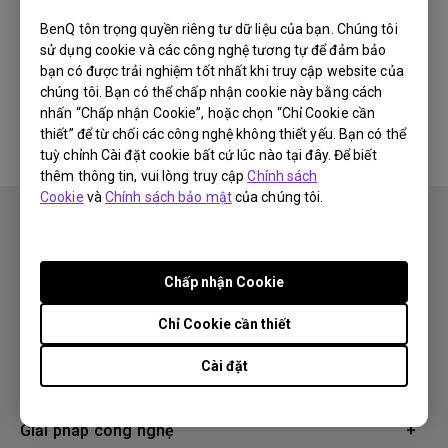
Newest
0 kết quả
BenQ tôn trọng quyền riêng tư dữ liệu của bạn. Chúng tôi
sử dụng cookie và các công nghệ tương tự để đảm bảo
bạn có được trải nghiệm tốt nhất khi truy cập website của
chúng tôi. Bạn có thể chấp nhận cookie này bằng cách
Không có video liên quan
nhấn “Chấp nhận Cookie”, hoặc chọn “Chỉ Cookie cần
thiết” để từ chối các công nghệ không thiết yếu. Bạn có thể
tuỳ chỉnh Cài đặt cookie bất cứ lúc nào tại đây. Để biết
thêm thông tin, vui lòng truy cập
Chính sách
Cookie
và
Chính sách bảo mật
của chúng tôi.
Chấp nhận Cookie
Theo dõi
Chỉ Cookie cần thiết
Cài đặt
Sản phẩm
Máy chiếu
Giải pháp công nghệ