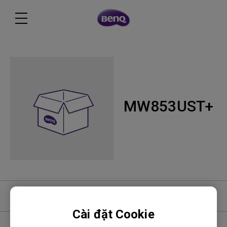
MW853UST+
Phần mềm
Cài đặt Cookie