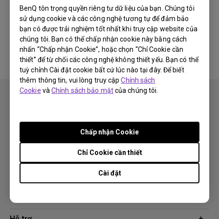
BenQ tôn trọng quyền riêng tư dữ liệu của bạn. Chúng tôi
sử dụng cookie và các công nghệ tương tự để đảm bảo
Không có phần mềm &amp; phần
bạn có được trải nghiệm tốt nhất khi truy cập website của
mềm điều khiển liên quan
chúng tôi. Bạn có thể chấp nhận cookie này bằng cách
nhấn “Chấp nhận Cookie”, hoặc chọn “Chỉ Cookie cần
thiết” để từ chối các công nghệ không thiết yếu. Bạn có thể
tuỳ chỉnh Cài đặt cookie bất cứ lúc nào tại đây. Để biết
thêm thông tin, vui lòng truy cập
Chính sách
Cookie
và
Chính sách bảo mật
của chúng tôi.
Chấp nhận Cookie
Theo dõi
Chỉ Cookie cần thiết
Cài đặt
Sản phẩm
Máy chiếu
Giải pháp công nghệ
Màn hình
Chuyên gia BenQ AQCOLOR
Hỗ trợ