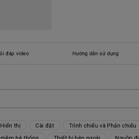
Loa tích hợp kênh 2.1
Có độ trễ đầu vào thấp
ỏi đáp video
Hướng dẫn sử dụng
Hiển thị
Cài đặt
Trình chiếu và Phản chiếu
 mềm hệ thống
Thiết bị bên ngoài
Nguồn đ