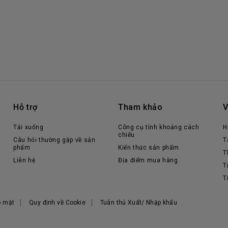
Hỗ trợ
Tham khảo
V
Tải xuống
Công cụ tính khoảng cách
H
chiếu
Câu hỏi thường gặp về sản
T
phẩm
Kiến thức sản phẩm
T
Liên hệ
Địa điểm mua hàng
T
T
o mật
Quy định về Cookie
Tuân thủ Xuất/ Nhập khẩu