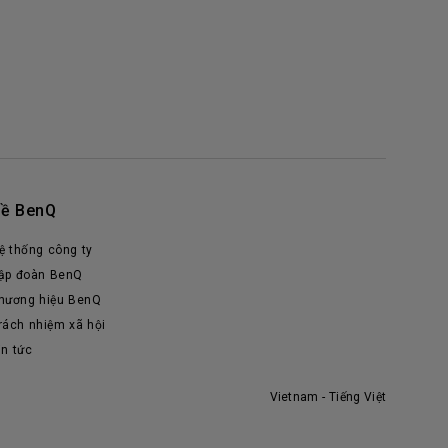
ề BenQ
ệ thống công ty
ập đoàn BenQ
hương hiệu BenQ
rách nhiệm xã hội
in tức
Vietnam - Tiếng Việt