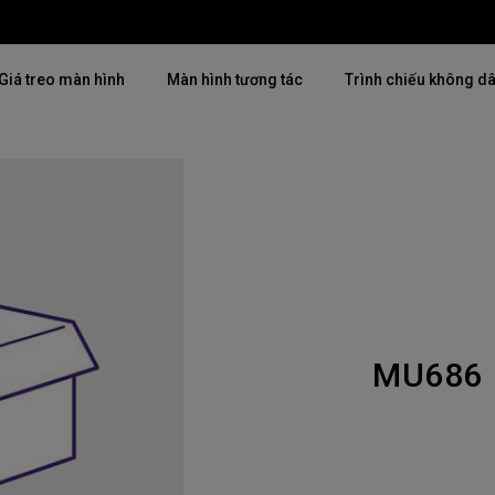
Giá treo màn hình
Màn hình tương tác
Trình chiếu không d
Thịnh hành
Thịnh hành
Khám phá máy chiế
mại
4K(3840x2160)
4K UHD (3840×2160)
Lắp đặt chuyên ngh
USB-C
Chiếu gần
Triển lãm & Mô ph
Có thể điều chỉnh độ cao
2D, Điều chỉnh vuông hình dọc
Doanh nghiệp nhỏ 
／ngang
MU686
i
27"~28"
LED
Mô phỏng Golf
165Hz
Laser
P3
Có Android TV