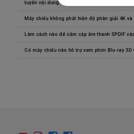
tuyến nội dung từ Netflix, Disney+, Hulu, v.v. L
Máy chiếu không phát hiện độ phân giải 4K và
Làm cách nào để cắm cáp âm thanh SPDIF vào
Có máy chiếu nào hỗ trợ xem phim Blu-ray 3D 