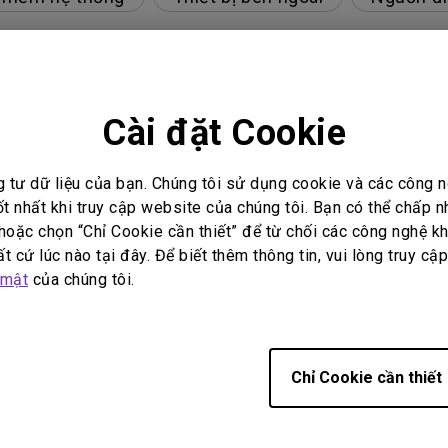
id TV của tôi và hệ thống bị treo ở màn hình chính. Làm t
Cài đặt Cookie
 ảnh dù đã kết nối với đầu phát. Làm sao để khắc phục?
g tư dữ liệu của bạn. Chúng tôi sử dụng cookie và các công
ốt nhất khi truy cập website của chúng tôi. Bạn có thể chấp 
DR?
oặc chọn “Chỉ Cookie cần thiết” để từ chối các công nghệ kh
t cứ lúc nào tại đây. Để biết thêm thông tin, vui lòng truy cậ
xác, làm cách nào để khắc phục điều này?
 mật
của chúng tôi.
đặt lại bộ hẹn giờ của bóng đèn?
Chỉ Cookie cần thiết
 sao để khắc phục?
luôn trống khi kết nối thiết bị di động của tôi với máy 