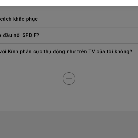
àm thế nào tôi có thể sửa lỗi này?
 cách khắc phục
 đầu nối SPDIF?
với Kính phân cực thụ động như trên TV của tôi không?