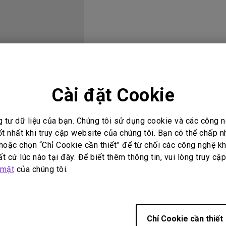
Loa tích hợp kênh 2.1
Có độ trễ đầu vào thấp
i đáp video
Hướng dẫn sử dụng
Cài đặt Cookie
g tư dữ liệu của bạn. Chúng tôi sử dụng cookie và các công
ốt nhất khi truy cập website của chúng tôi. Bạn có thể chấp 
oặc chọn “Chỉ Cookie cần thiết” để từ chối các công nghệ kh
t cứ lúc nào tại đây. Để biết thêm thông tin, vui lòng truy cậ
 mật
của chúng tôi.
Không có video liên quan
Chỉ Cookie cần thiết