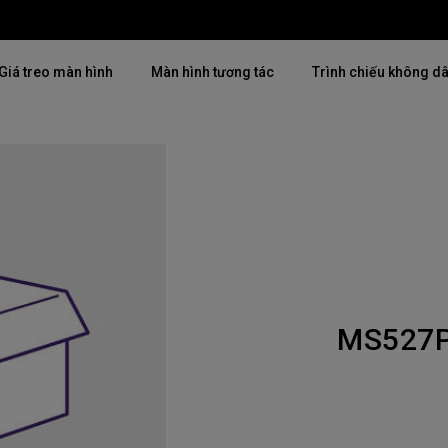
Giá treo màn hình
Màn hình tương tác
Trình chiếu không d
Thịnh hành
Thịnh hành
Khám phá máy chiế
mại
4K(3840x2160)
4K UHD (3840×2160)
Lắp đặt chuyên ngh
USB-C
Chiếu gần
Triển lãm & Mô ph
Có thể điều chỉnh độ cao
2D, Điều chỉnh vuông hình dọc
Doanh nghiệp nhỏ 
／ngang
MS527
i
27"~28"
LED
Mô phỏng Golf
165Hz
Laser
P3
Có Android TV