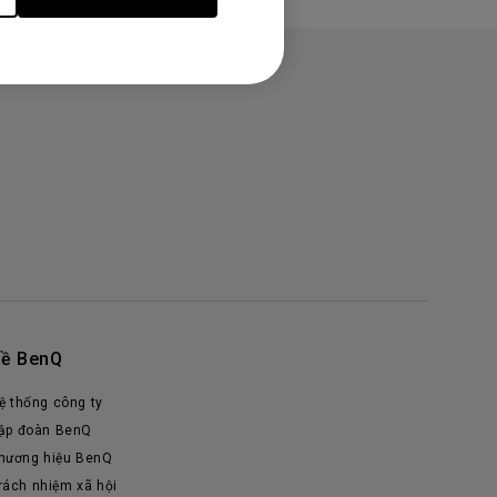
ề BenQ
ệ thống công ty
ập đoàn BenQ
hương hiệu BenQ
rách nhiệm xã hội