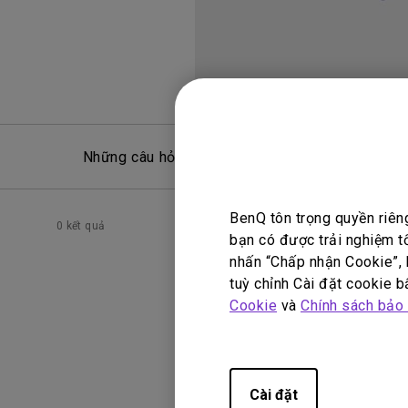
Những câu hỏi thường gặp
Hỏ
BenQ tôn trọng quyền riên
0 kết quả
bạn có được trải nghiệm t
nhấn “Chấp nhận Cookie”, h
tuỳ chỉnh Cài đặt cookie bấ
Cookie
và
Chính sách bảo
Cài đặt