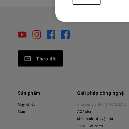
Theo dõi
Sản phẩm
Giải pháp công nghệ
Máy chiếu
Chuyên gia BenQ AQCOLOR
Màn hình
AQColor
Màn hình bảo vệ mắt
ZOWIE eSports