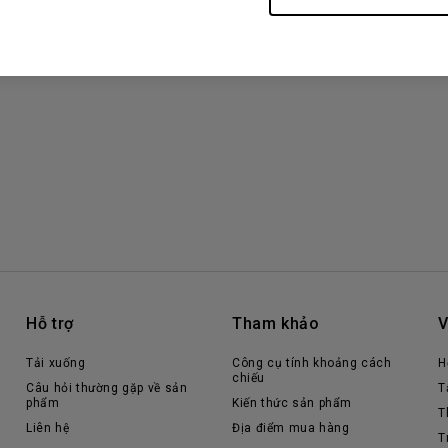
Hỗ trợ
Tham khảo
V
Tải xuống
Công cụ tính khoảng cách
H
chiếu
Câu hỏi thường gặp về sản
T
phẩm
Kiến thức sản phẩm
T
Liên hệ
Địa điểm mua hàng
T