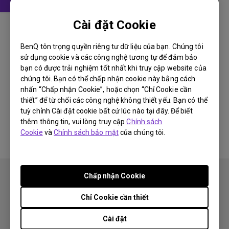
Hướng dẫn sử dụng
Cài đặt Cookie
User Manual
BenQ tôn trọng quyền riêng tư dữ liệu của bạn. Chúng tôi
Cập nhật:
2008/07/16
sử dụng cookie và các công nghệ tương tự để đảm bảo
Ngôn ngữ:
English
bạn có được trải nghiệm tốt nhất khi truy cập website của
chúng tôi. Bạn có thể chấp nhận cookie này bằng cách
Kích thước tập tin:
1.98 MB
nhấn “Chấp nhận Cookie”, hoặc chọn “Chỉ Cookie cần
Phiên bản:
thiết” để từ chối các công nghệ không thiết yếu. Bạn có thể
tuỳ chỉnh Cài đặt cookie bất cứ lúc nào tại đây. Để biết
Preview
thêm thông tin, vui lòng truy cập
Chính sách
Cookie
và
Chính sách bảo mật
của chúng tôi.
Chấp nhận Cookie
Chỉ Cookie cần thiết
Cài đặt
Theo dõi