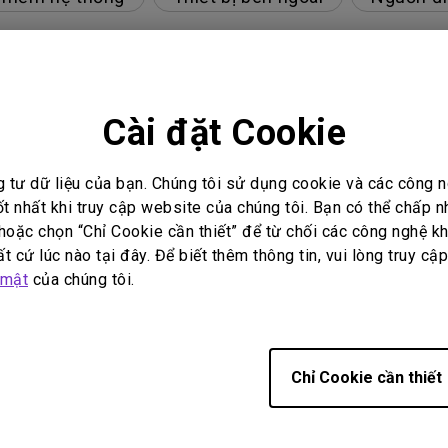
id TV của tôi và hệ thống bị treo ở màn hình chính. Làm t
Cài đặt Cookie
 ảnh dù đã kết nối với đầu phát. Làm sao để khắc phục?
g tư dữ liệu của bạn. Chúng tôi sử dụng cookie và các công
ốt nhất khi truy cập website của chúng tôi. Bạn có thể chấp 
DR?
oặc chọn “Chỉ Cookie cần thiết” để từ chối các công nghệ kh
t cứ lúc nào tại đây. Để biết thêm thông tin, vui lòng truy cậ
xác, làm cách nào để khắc phục điều này?
 mật
của chúng tôi.
đặt lại bộ hẹn giờ của bóng đèn?
Chỉ Cookie cần thiết
 sao để khắc phục?
luôn trống khi kết nối thiết bị di động của tôi với máy 