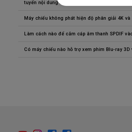
tuyến nội dung từ Netflix, Disney+, Hulu, v.v. L
Máy chiếu không phát hiện độ phân giải 4K và
Làm cách nào để cắm cáp âm thanh SPDIF vào
Có máy chiếu nào hỗ trợ xem phim Blu-ray 3D 