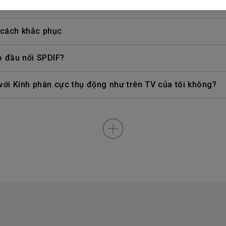
àm thế nào tôi có thể sửa lỗi này?
 cách khắc phục
 đầu nối SPDIF?
với Kính phân cực thụ động như trên TV của tôi không?