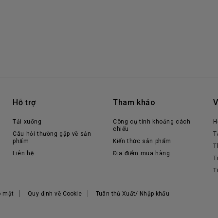
Hỗ trợ
Tham khảo
V
Tải xuống
Công cụ tính khoảng cách
H
chiếu
Câu hỏi thường gặp về sản
T
phẩm
Kiến thức sản phẩm
T
Liên hệ
Địa điểm mua hàng
T
T
o mật
Quy định về Cookie
Tuân thủ Xuất/ Nhập khẩu