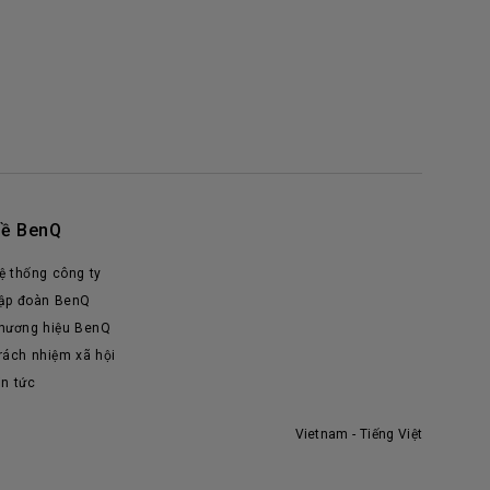
ề BenQ
ệ thống công ty
ập đoàn BenQ
hương hiệu BenQ
rách nhiệm xã hội
in tức
Vietnam - Tiếng Việt