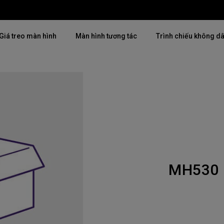
Giá treo màn hình
Màn hình tương tác
Trình chiếu không d
Thịnh hành
Thịnh hành
Khám phá máy chiế
mại
4K(3840x2160)
4K UHD (3840×2160)
Lắp đặt chuyên ngh
USB-C
Chiếu gần
Triển lãm & Mô ph
Có thể điều chỉnh độ cao
2D, Điều chỉnh vuông hình dọc
Doanh nghiệp nhỏ 
／ngang
MH530
i
27"~28"
LED
Mô phỏng Golf
165Hz
Laser
P3
Có Android TV