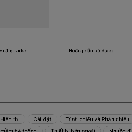
Loa tích hợp kênh 2.1
Có độ trễ đầu vào thấp
ỏi đáp video
Hướng dẫn sử dụng
Hiển thị
Cài đặt
Trình chiếu và Phản chiếu
 mềm hệ thống
Thiết bị bên ngoài
Nguồn đ