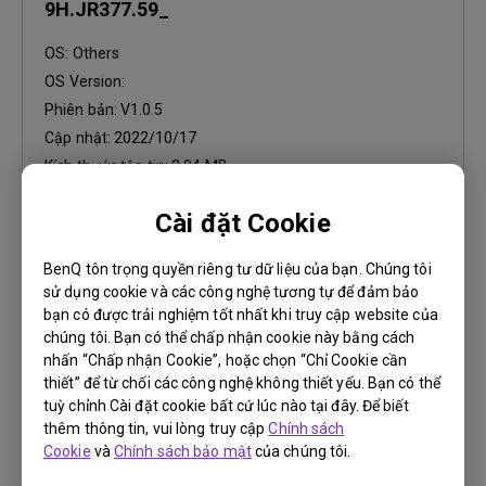
9H.JR377.59_
OS:
Others
OS Version:
Phiên bản:
V1.0.5
Cập nhật:
2022/10/17
Kích thước tập tin:
2.94 MB
Cài đặt Cookie
Tải xuống
BenQ tôn trọng quyền riêng tư dữ liệu của bạn. Chúng tôi
sử dụng cookie và các công nghệ tương tự để đảm bảo
bạn có được trải nghiệm tốt nhất khi truy cập website của
chúng tôi. Bạn có thể chấp nhận cookie này bằng cách
Phần mềm
nhấn “Chấp nhận Cookie”, hoặc chọn “Chỉ Cookie cần
Android TV 12 Upgrade Notice
thiết” để từ chối các công nghệ không thiết yếu. Bạn có thể
tuỳ chỉnh Cài đặt cookie bất cứ lúc nào tại đây. Để biết
thêm thông tin, vui lòng truy cập
OS:
Others
Chính sách
Cookie
và
Chính sách bảo mật
của chúng tôi.
OS Version:
Phiên bản:
v00.03.00.06