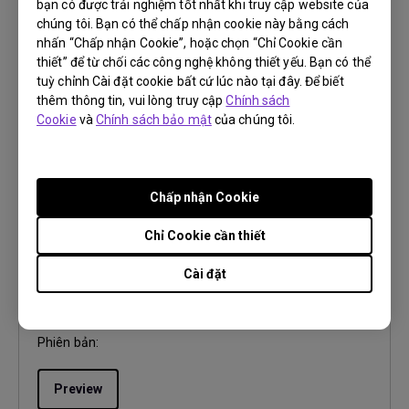
Ngôn ngữ:
General
bạn có được trải nghiệm tốt nhất khi truy cập website của
chúng tôi. Bạn có thể chấp nhận cookie này bằng cách
Kích thước tập tin:
2.23 MB
nhấn “Chấp nhận Cookie”, hoặc chọn “Chỉ Cookie cần
Phiên bản:
thiết” để từ chối các công nghệ không thiết yếu. Bạn có thể
tuỳ chỉnh Cài đặt cookie bất cứ lúc nào tại đây. Để biết
Preview
thêm thông tin, vui lòng truy cập
Chính sách
Cookie
và
Chính sách bảo mật
của chúng tôi.
Chấp nhận Cookie
Hướng dẫn sử dụng
User Manual
Chỉ Cookie cần thiết
Cập nhật:
2023/05/08
Cài đặt
Ngôn ngữ:
English
Kích thước tập tin:
5.72 MB
Phiên bản:
Preview