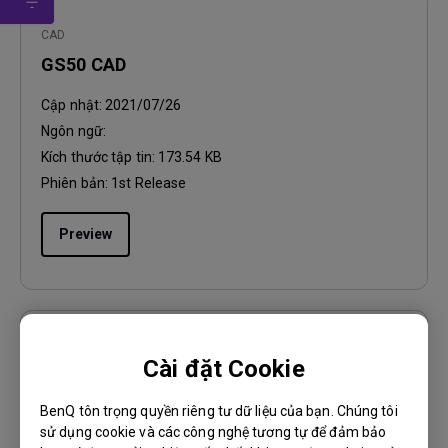
CAD
GS50 CAD
Cập nhật:
2021/07/26
Ngôn ngữ:
Kích thước tập tin:
173.54 KB
Phiên bản:
1st Release
Preview
Hướng dẫn sử dụng
Cài đặt Cookie
Quick Start Guide
BenQ tôn trọng quyền riêng tư dữ liệu của bạn. Chúng tôi
Cập nhật:
2021/12/22
sử dụng cookie và các công nghệ tương tự để đảm bảo