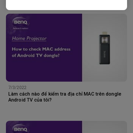
7/3/2022
Làm cách nào để kiểm tra địa chỉ MAC trên dongle
Android TV của tôi?