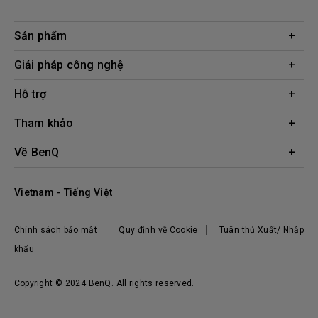
Sản phẩm
Máy chiếu
Giải pháp công nghệ
Màn hình
Chuyên gia BenQ AQCOLOR
Hỗ trợ
AQColor
Tải xuống
Tham khảo
Màn hình bảo vệ mắt
Câu hỏi thường gặp về sản phẩm
ZOWIE eSports
Công cụ tính khoảng cách chiếu
Về BenQ
Liên hệ
Doanh nghiệp
Kiến thức sản phẩm
Hệ thống công ty
Địa điểm mua hàng
Vietnam - Tiếng Việt
Tập đoàn BenQ
Thương hiệu BenQ
Chính sách bảo mật
Quy định về Cookie
Tuân thủ Xuất/ Nhập
Trách nhiệm xã hội
khẩu
Tin tức
Copyright © 2024 BenQ. All rights reserved.