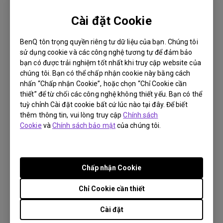
3/3/2022
Tôi có thể điều khiển máy chiếu qua Android TV
Cài đặt Cookie
dongle bằng giọng nói không?
BenQ tôn trọng quyền riêng tư dữ liệu của bạn. Chúng tôi
sử dụng cookie và các công nghệ tương tự để đảm bảo
bạn có được trải nghiệm tốt nhất khi truy cập website của
chúng tôi. Bạn có thể chấp nhận cookie này bằng cách
nhấn “Chấp nhận Cookie”, hoặc chọn “Chỉ Cookie cần
thiết” để từ chối các công nghệ không thiết yếu. Bạn có thể
tuỳ chỉnh Cài đặt cookie bất cứ lúc nào tại đây. Để biết
thêm thông tin, vui lòng truy cập
Chính sách
Cookie
và
Chính sách bảo mật
của chúng tôi.
Chấp nhận Cookie
7/3/2022
Chỉ Cookie cần thiết
Tôi có thể kết nối Chromecast, Amazon Fire Stick,
Roku hoặc Apple TV với cổng HDMI cho Android TV
Cài đặt
dongle không?