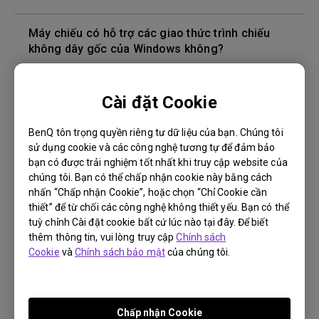
Máy chiếu có hỗ trợ các giao thức trình chiếu
không dây gốc của Windows không?
Làm thế nào để khắc phục hiện tượng không có
Cài đặt Cookie
âm thanh từ loa Bluetooth khi kết nối với máy
chiếu để phát video từ HDMI?
BenQ tôn trọng quyền riêng tư dữ liệu của bạn. Chúng tôi
sử dụng cookie và các công nghệ tương tự để đảm bảo
Làm cách nào để phát trình chiếu màn hình
bạn có được trải nghiệm tốt nhất khi truy cập website của
(screen-mirroring) trên máy chiếu thông minh?
chúng tôi. Bạn có thể chấp nhận cookie này bằng cách
nhấn “Chấp nhận Cookie”, hoặc chọn “Chỉ Cookie cần
thiết” để từ chối các công nghệ không thiết yếu. Bạn có thể
Khi kết nối máy chiếu với loa Bluetooth, đã xảy ra
tuỳ chỉnh Cài đặt cookie bất cứ lúc nào tại đây. Để biết
sự cố đồng bộ hóa âm thanh. Làm cách nào để
thêm thông tin, vui lòng truy cập
Chính sách
khắc phục?
Cookie
và
Chính sách bảo mật
của chúng tôi.
Làm thế nào để tự nâng cấp firmware android
trên máy chiếu thông minh?
Chấp nhận Cookie