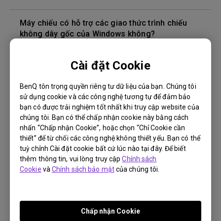
Máy chiếu có hỗ trợ các giao thức trình chiếu
không dây gốc của Windows không?
Làm thế nào để khắc phục hiện tượng không có
Cài đặt Cookie
âm thanh từ loa Bluetooth khi kết nối với máy
chiếu để phát video từ HDMI?
BenQ tôn trọng quyền riêng tư dữ liệu của bạn. Chúng tôi
sử dụng cookie và các công nghệ tương tự để đảm bảo
bạn có được trải nghiệm tốt nhất khi truy cập website của
Làm cách nào để phát trình chiếu màn hình
chúng tôi. Bạn có thể chấp nhận cookie này bằng cách
(screen-mirroring) trên máy chiếu thông minh?
nhấn “Chấp nhận Cookie”, hoặc chọn “Chỉ Cookie cần
thiết” để từ chối các công nghệ không thiết yếu. Bạn có thể
Khi kết nối máy chiếu với loa Bluetooth, đã xảy ra
tuỳ chỉnh Cài đặt cookie bất cứ lúc nào tại đây. Để biết
sự cố đồng bộ hóa âm thanh. Làm cách nào để
thêm thông tin, vui lòng truy cập
Chính sách
khắc phục?
Cookie
và
Chính sách bảo mật
của chúng tôi.
Làm thế nào để tự nâng cấp firmware android
trên máy chiếu thông minh?
Chấp nhận Cookie