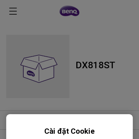
DX818ST
Phần mềm
Cài đặt Cookie