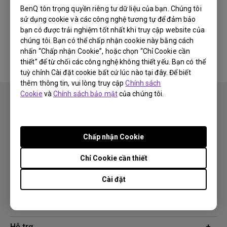
BenQ tôn trọng quyền riêng tư dữ liệu của bạn. Chúng tôi
sử dụng cookie và các công nghệ tương tự để đảm bảo
Không có phần mềm &amp; phần
bạn có được trải nghiệm tốt nhất khi truy cập website của
mềm điều khiển liên quan
chúng tôi. Bạn có thể chấp nhận cookie này bằng cách
nhấn “Chấp nhận Cookie”, hoặc chọn “Chỉ Cookie cần
thiết” để từ chối các công nghệ không thiết yếu. Bạn có thể
tuỳ chỉnh Cài đặt cookie bất cứ lúc nào tại đây. Để biết
thêm thông tin, vui lòng truy cập
Chính sách
Cookie
và
Chính sách bảo mật
của chúng tôi.
Chấp nhận Cookie
Theo dõi
Chỉ Cookie cần thiết
Cài đặt
Sản phẩm
Máy chiếu
Giải pháp công nghệ
Màn hình
Chuyên gia BenQ AQCOLOR
Hỗ trợ