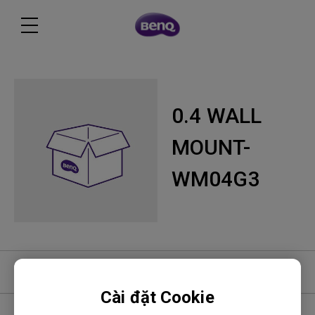
0.4 WALL
MOUNT-
WM04G3
Phần mềm
Cài đặt Cookie