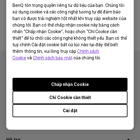
BenQ tôn trọng quyền riêng tư dữ liệu của bạn. Chúng tôi
sử dụng cookie và các công nghệ tương tự để đảm bảo
Không có phần mềm &amp; phần
bạn có được trải nghiệm tốt nhất khi truy cập website của
mềm điều khiển liên quan
chúng tôi. Bạn có thể chấp nhận cookie này bằng cách
nhấn “Chấp nhận Cookie”, hoặc chọn “Chỉ Cookie cần
thiết” để từ chối các công nghệ không thiết yếu. Bạn có thể
tuỳ chỉnh Cài đặt cookie bất cứ lúc nào tại đây. Để biết
thêm thông tin, vui lòng truy cập
Chính sách
Cookie
và
Chính sách bảo mật
của chúng tôi.
Chấp nhận Cookie
Theo dõi
Chỉ Cookie cần thiết
Cài đặt
Sản phẩm
Máy chiếu
Giải pháp công nghệ
Màn hình
Chuyên gia BenQ AQCOLOR
Hỗ trợ