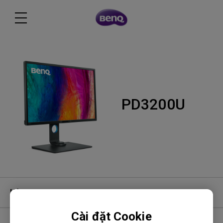
PD3200U
Hỏi đáp video
Cài đặt Cookie