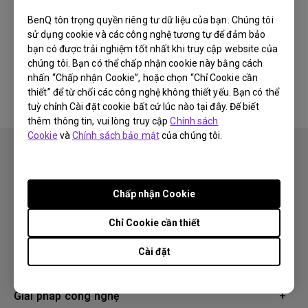
Newest
0 kết quả
BenQ tôn trọng quyền riêng tư dữ liệu của bạn. Chúng tôi
sử dụng cookie và các công nghệ tương tự để đảm bảo
bạn có được trải nghiệm tốt nhất khi truy cập website của
chúng tôi. Bạn có thể chấp nhận cookie này bằng cách
Không có video liên quan
nhấn “Chấp nhận Cookie”, hoặc chọn “Chỉ Cookie cần
thiết” để từ chối các công nghệ không thiết yếu. Bạn có thể
tuỳ chỉnh Cài đặt cookie bất cứ lúc nào tại đây. Để biết
thêm thông tin, vui lòng truy cập
Chính sách
Cookie
và
Chính sách bảo mật
của chúng tôi.
Chấp nhận Cookie
Theo dõi
Chỉ Cookie cần thiết
Cài đặt
Sản phẩm
Máy chiếu
Giải pháp công nghệ