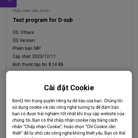
Phần mềm điều khiển
Test program for D-sub
OS:
Others
OS Version:
Phiên bản:
MP
Cập nhật:
2023/12/11
Kích thước tập tin:
8.14 KB
Tải xuống
Cài đặt Cookie
BenQ tôn trọng quyền riêng tư dữ liệu của bạn. Chúng tôi
sử dụng cookie và các công nghệ tương tự để đảm bảo
bạn có được trải nghiệm tốt nhất khi truy cập website của
Phần mềm điều khiển
chúng tôi. Bạn có thể chấp nhận cookie này bằng cách
WHQL Driver
nhấn “Chấp nhận Cookie”, hoặc chọn “Chỉ Cookie cần
thiết” để từ chối các công nghệ không thiết yếu. Bạn có thể