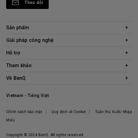
Theo dõi
Sản phẩm
Máy chiếu
Giải pháp công nghệ
Màn hình
Chuyên gia BenQ AQCOLOR
Hỗ trợ
AQColor
Tải xuống
Tham khảo
Màn hình bảo vệ mắt
Câu hỏi thường gặp về sản phẩm
ZOWIE eSports
Công cụ tính khoảng cách chiếu
Về BenQ
Liên hệ
Doanh nghiệp
Kiến thức sản phẩm
Hệ thống công ty
Địa điểm mua hàng
Vietnam - Tiếng Việt
Tập đoàn BenQ
Thương hiệu BenQ
Chính sách bảo mật
Quy định về Cookie
Tuân thủ Xuất/ Nhập
Trách nhiệm xã hội
khẩu
Tin tức
Copyright © 2024 BenQ. All rights reserved.