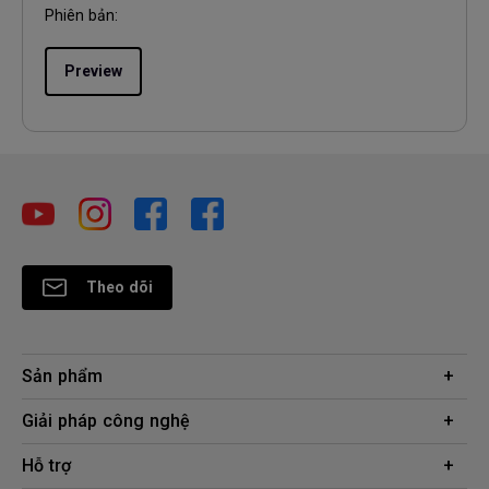
Phiên bản:
Preview
Theo dõi
Sản phẩm
Máy chiếu
Giải pháp công nghệ
Màn hình
Chuyên gia BenQ AQCOLOR
Hỗ trợ