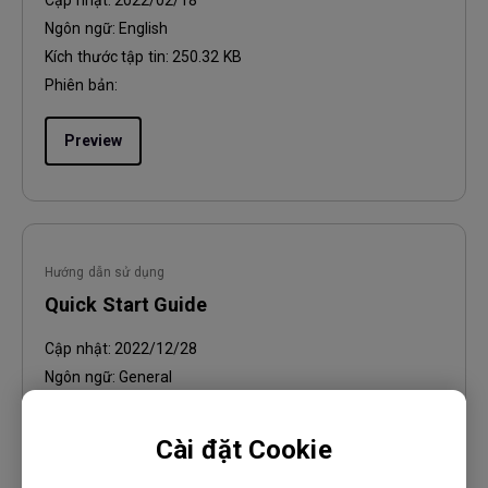
Cập nhật:
2022/02/18
Ngôn ngữ:
English
Kích thước tập tin:
250.32 KB
Phiên bản:
Preview
Hướng dẫn sử dụng
Quick Start Guide
Cập nhật:
2022/12/28
Ngôn ngữ:
General
Kích thước tập tin:
2.16 MB
Phiên bản:
Cài đặt Cookie