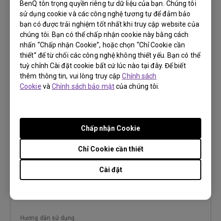
Preview
BenQ tôn trọng quyền riêng tư dữ liệu của bạn. Chúng tôi
sử dụng cookie và các công nghệ tương tự để đảm bảo
bạn có được trải nghiệm tốt nhất khi truy cập website của
chúng tôi. Bạn có thể chấp nhận cookie này bằng cách
nhấn “Chấp nhận Cookie”, hoặc chọn “Chỉ Cookie cần
thiết” để từ chối các công nghệ không thiết yếu. Bạn có thể
Hướng dẫn sử dụng
tuỳ chỉnh Cài đặt cookie bất cứ lúc nào tại đây. Để biết
Regulatory Statements
thêm thông tin, vui lòng truy cập
Chính sách
Cookie
và
Chính sách bảo mật
của chúng tôi.
Cập nhật:
2026/08/07
Ngôn ngữ:
General
Kích thước tập tin:
752.9 KB
Chấp nhận Cookie
Phiên bản:
Chỉ Cookie cần thiết
Preview
Cài đặt
Hướng dẫn sử dụng