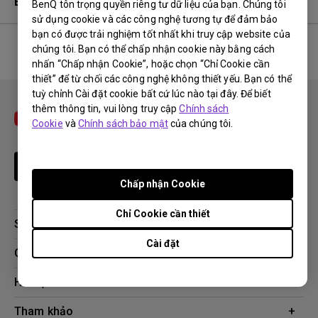
Bảo hành
BenQ tôn trọng quyền riêng tư dữ liệu của bạn. Chúng tôi
sử dụng cookie và các công nghệ tương tự để đảm bảo
bạn có được trải nghiệm tốt nhất khi truy cập website của
chúng tôi. Bạn có thể chấp nhận cookie này bằng cách
nhấn “Chấp nhận Cookie”, hoặc chọn “Chỉ Cookie cần
No related warranty information
thiết” để từ chối các công nghệ không thiết yếu. Bạn có thể
tuỳ chỉnh Cài đặt cookie bất cứ lúc nào tại đây. Để biết
thêm thông tin, vui lòng truy cập
Chính sách
Cookie
và
Chính sách bảo mật
của chúng tôi.
Theo dõi
Chấp nhận Cookie
Chỉ Cookie cần thiết
Sản phẩm
Cài đặt
Máy chiếu
Giải pháp công nghệ
Màn hình
Chuyên gia BenQ AQCOLOR
Hỗ trợ
AQColor
Tải xuống
Tham khảo
Màn hình bảo vệ mắt