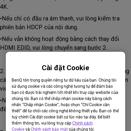
4K.
•Nếu chỉ có đầu ra âm thanh, vui lòng kiểm tra
phiên bản HDCP của nội dung.
•Nếu vẫn không hoạt động bằng cách thay đổi
HDMI EDID, vui lòng chuyển sang bước 2.
Cài đặt Cookie
2. Kiểm tra xem màn hình có thể được chiếu bằng
cách kết nối trực tiếp máy chiếu và thiết bị nguồn
BenQ tôn trọng quyền riêng tư dữ liệu của bạn. Chúng tôi
sử dụng cookie và các công nghệ tương tự để đảm bảo
video của bạn không.
bạn có được trải nghiệm tốt nhất khi truy cập website của
chúng tôi. Bạn có thể chấp nhận cookie này bằng cách
•Nếu vẫn không hoạt động, vui lòng chuyển sang
nhấn “Chấp nhận Cookie”, hoặc chọn “Chỉ Cookie cần
đến bước 3.
thiết” để từ chối các công nghệ không thiết yếu. Bạn có thể
tuỳ chỉnh Cài đặt cookie bất cứ lúc nào tại đây. Để biết
thêm thông tin, vui lòng truy cập
Chính sách
Cookie
và
Chính sách bảo mật
của chúng tôi.